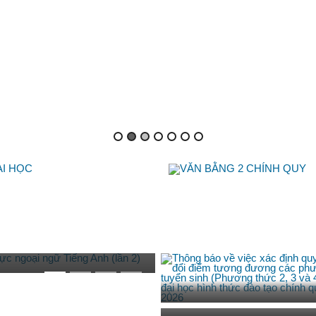
thi đánh giá năng lực
yển sinh trình độ Thạc
Next