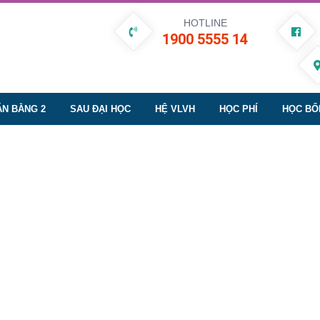
HOTLINE
1900 5555 14
ĂN BẰNG 2
SAU ĐẠI HỌC
HỆ VLVH
HỌC PHÍ
HỌC BỔ