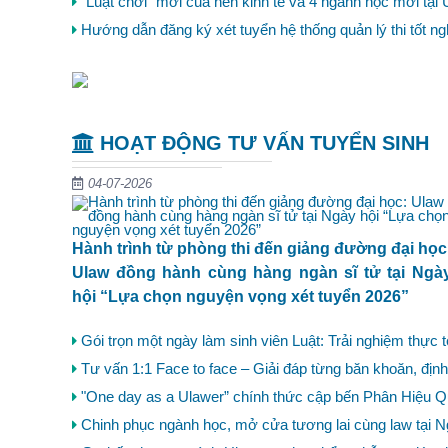
"Luật chơi" mới của nền kinh tế và 4 ngành học mới tạ
Hướng dẫn đăng ký xét tuyển hệ thống quản lý thi tốt 
HOẠT ĐỘNG TƯ VẤN TUYỂN SINH
04-07-2026
Hành trình từ phòng thi đến giảng đường đại học
Ulaw đồng hành cùng hàng ngàn sĩ tử tại Ngà
hội “Lựa chọn nguyện vọng xét tuyển 2026”
Gói trọn một ngày làm sinh viên Luật: Trải nghiệm thực t
Tư vấn 1:1 Face to face – Giải đáp từng băn khoăn, đị
"One day as a Ulawer” chính thức cập bến Phân Hiệu Q
Chinh phục ngành học, mở cửa tương lai cùng law tại 