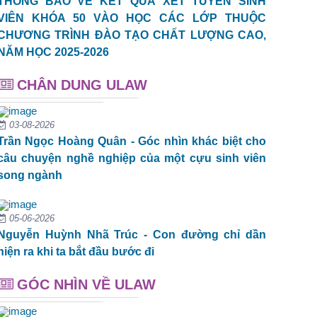
THÔNG BÁO VỀ KẾT QUẢ XÉT TUYỂN SINH
VIÊN KHÓA 50 VÀO HỌC CÁC LỚP THUỘC
CHƯƠNG TRÌNH ĐÀO TẠO CHẤT LƯỢNG CAO,
NĂM HỌC 2025-2026
CHÂN DUNG ULAW
03-08-2026
Trần Ngọc Hoàng Quân - Góc nhìn khác biệt cho
câu chuyện nghề nghiệp của một cựu sinh viên
song ngành
05-06-2026
Nguyễn Huỳnh Nhã Trúc - Con đường chỉ dần
hiện ra khi ta bắt đầu bước đi
GÓC NHÌN VỀ ULAW