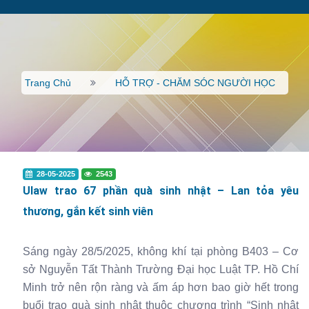
Trang Chủ
HỖ TRỢ - CHĂM SÓC NGƯỜI HỌC
28-05-2025
2543
Ulaw trao 67 phần quà sinh nhật – Lan tỏa yêu
thương, gắn kết sinh viên
Sáng ngày 28/5/2025, không khí tại phòng B403 – Cơ
sở Nguyễn Tất Thành Trường Đại học Luật TP. Hồ Chí
Minh trở nên rộn ràng và ấm áp hơn bao giờ hết trong
buổi trao quà sinh nhật thuộc chương trình “Sinh nhật