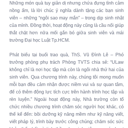
Những món quà tuy giản dị nhưng chứa đựng tình cảm
nồng ấm, là lời chúc ý nghĩa dành tặng các bạn sinh
viên – những “ngôi sao may mắn” – trong dịp sinh nhật
của mình. Đồng thời, hoạt động này cũng là cầu nối giúp
thắt chặt hơn nữa mối gắn bó giữa sinh viên và mái
trường Đại học Luật Tp.HCM.
Phát biểu tại buổi trao quà, ThS. Vũ Đình Lê – Phó
trưởng phòng phụ trách Phòng TVTS chia sẻ: “ULaw
không chỉ là nơi học tập mà còn là ngôi nhà thứ hai của
sinh viên. Qua chương trình này, chúng tôi mong muốn
mỗi bạn đều cảm nhận được niềm vui và sự quan tâm,
để có thêm động lực tích cực trên hành trình học tập và
rèn luyện.” Ngoài hoạt động này, Nhà trường còn tổ
chức nhiều chương trình chăm sóc người học khác, có
thể kể đến: bồi dưỡng kỹ năng mềm như kỹ năng viết,
viết pháp lý, trình bày trước công chúng; chăm sóc sức