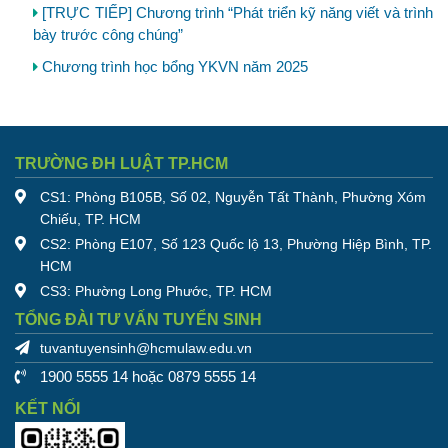
[TRỰC TIẾP] Chương trình “Phát triển kỹ năng viết và trình
bày trước công chúng”
Chương trình học bổng YKVN năm 2025
TRƯỜNG ĐH LUẬT TP.HCM
CS1: Phòng B105B, Số 02, Nguyễn Tất Thành, Phường Xóm
Chiếu, TP. HCM
CS2: Phòng E107, Số 123 Quốc lộ 13, Phường Hiệp Bình, TP.
HCM
CS3: Phường Long Phước, TP. HCM
TỔNG ĐÀI TƯ VẤN TUYỂN SINH
tuvantuyensinh@hcmulaw.edu.vn
1900 5555 14 hoặc 0879 5555 14
KẾT NỐI