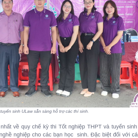
tuyển sinh ULaw sẵn sàng hỗ trợ các thí sinh.
nhất về quy chế kỳ thi Tốt nghiệp THPT và tuyển sinh đ
ề nghiệp cho các bạn học sinh. Đặc biệt đối với cá