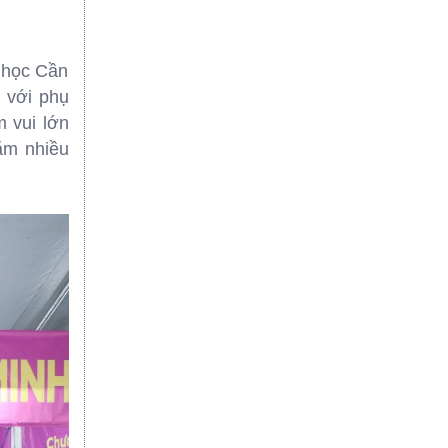
 học Cần
g với phụ
m vui lớn
ăm nhiều