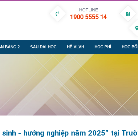
HOTLINE
1900 5555 14
ĂN BẰNG 2
SAU ĐẠI HỌC
HỆ VLVH
HỌC PHÍ
HỌC BỔ
 sinh - hướng nghiệp năm 2025” tại Trườ