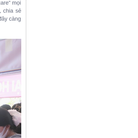
care” mọi
 chia sẻ
đây càng