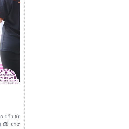
ảo đến từ
g để chờ