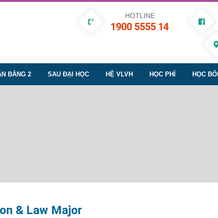
HOTLINE
1900 5555 14
ĂN BẰNG 2
SAU ĐẠI HỌC
HỆ VLVH
HỌC PHÍ
HỌC BỔ
ion & Law Major