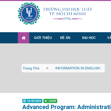
GIỚI THIỆU
ĐỀ ÁN
ĐẠI HỌC
V
Trang Chủ
INFORMATION IN ENGLISH
10-09-2024
11530
Advanced Program: Administrat