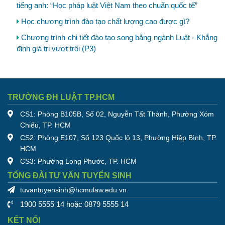
tiếng anh: “Học pháp luật Việt Nam theo chuẩn quốc tế”
Học chương trình đào tạo chất lượng cao được gì?
Chương trình chi tiết đào tạo song bằng ngành Luật - Khẳng
định giá trị vượt trội (P3)
TRƯỜNG ĐH LUẬT TP.HCM
CS1: Phòng B105B, Số 02, Nguyễn Tất Thành, Phường Xóm
Chiếu, TP. HCM
CS2: Phòng E107, Số 123 Quốc lộ 13, Phường Hiệp Bình, TP.
HCM
CS3: Phường Long Phước, TP. HCM
TỔNG ĐÀI TƯ VẤN TUYỂN SINH
tuvantuyensinh@hcmulaw.edu.vn
1900 5555 14 hoặc 0879 5555 14
KẾT NỐI