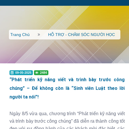
Trang Chủ
HỖ TRỢ - CHĂM SÓC NGƯỜI HỌC
09-05-2025
2484
“Phát triển kỹ năng viết và trình bày trước công
chúng” – Để không còn là “Sinh viên Luật theo lời
người ta nói”!
Ngày 8/5 vừa qua, chương trình “Phát triển kỹ năng viết
và trình bày trước công chúng” đã diễn ra thành công tốt
đẹp với sự đồng hành của các khách mời đặc biệt, các