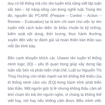
duy có hệ thống mà còn rèn luyện khả năng viết lập luận
sắc bén – kỹ năng sống còn trong nghề luật. Trong khi
đó, nguyên tắc PCARE (Prepare – Control – Action –
Review – Evaluation) lại là kim chỉ nam cho việc tự rèn
luyện một cách toàn diện: từ khâu chuẩn bị kỹ lưỡng,
kiểm soát nội dung, thời lượng, thực hành thường
xuyên đến việc tự đánh giá và hoàn thiện bản thân sau
mỗi lần trình bày.
Bên cạnh khuyến khích các Ulawer rèn luyện trí thông
minh logic (IQ) – yếu tố quan trọng giúp xây dựng lập
luận sắc bén và phản biện chặt chẽ, Luật sư Nguyễn Thị
Thúy Hường còn nhấn mạnh vai trò không thể thiếu của
trí thông minh cảm xúc (EQ) trong hành trình phát triển
bản thân. Một người giỏi lý lẽ nhưng không thấu cảm sẽ
khó chạm tới trái tim người nghe, vì chúng ta không thể
viết hay, nói hay nếu không cảm được điều mình viết,