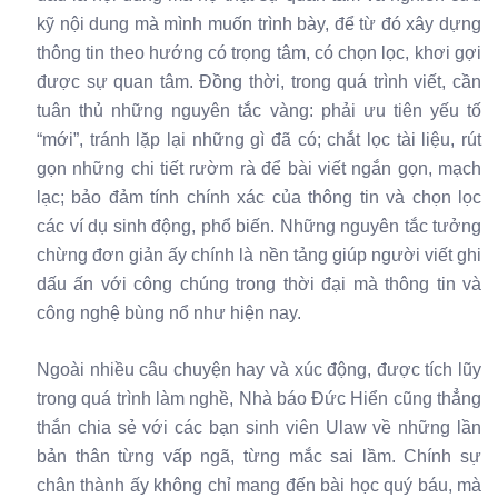
kỹ nội dung mà mình muốn trình bày, để từ đó xây dựng
thông tin theo hướng có trọng tâm, có chọn lọc, khơi gợi
được sự quan tâm. Đồng thời, trong quá trình viết, cần
tuân thủ những nguyên tắc vàng: phải ưu tiên yếu tố
“mới”, tránh lặp lại những gì đã có; chắt lọc tài liệu, rút
gọn những chi tiết rườm rà để bài viết ngắn gọn, mạch
lạc; bảo đảm tính chính xác của thông tin và chọn lọc
các ví dụ sinh động, phổ biến. Những nguyên tắc tưởng
chừng đơn giản ấy chính là nền tảng giúp người viết ghi
dấu ấn với công chúng trong thời đại mà thông tin và
công nghệ bùng nổ như hiện nay.
Ngoài nhiều câu chuyện hay và xúc động, được tích lũy
trong quá trình làm nghề, Nhà báo Đức Hiển cũng thẳng
thắn chia sẻ với các bạn sinh viên Ulaw về những lần
bản thân từng vấp ngã, từng mắc sai lầm. Chính sự
chân thành ấy không chỉ mang đến bài học quý báu, mà