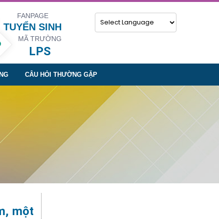
FANPAGE
TUYỂN SINH
MÃ TRƯỜNG
Powered by
LPS
NG
CÂU HỎI THƯỜNG GẶP
ệm, một