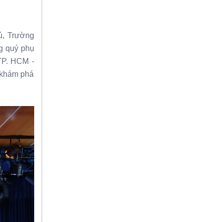
ú, Trường
g quý phụ
 TP. HCM -
 khám phá