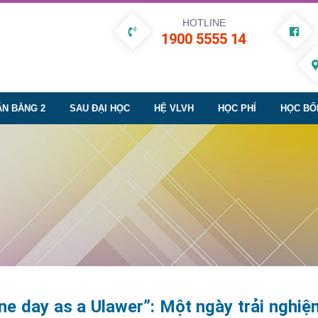
HOTLINE
1900 5555 14
ĂN BẰNG 2
SAU ĐẠI HỌC
HỆ VLVH
HỌC PHÍ
HỌC BỔ
ne day as a Ulawer”: Một ngày trải nghi