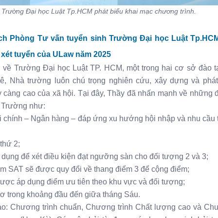
 Trường Đại học Luật Tp.HCM phát biểu khai mạc chương trình.
ách Phòng Tư vấn tuyển sinh Trường Đại học Luật Tp.HC
n xét tuyển của ULaw năm 2025
n về Trường Đại học Luật TP. HCM, một trong hai cơ sở đào t
ê, Nhà trường luôn chú trọng nghiên cứu, xây dựng và phát 
 càng cao của xã hội. Tại đây, Thầy đã nhấn mạnh về những 
a Trường như:
i chính – Ngân hàng – đáp ứng xu hướng hội nhập và nhu cầu 
thứ 2;
dụng để xét điều kiện đạt ngưỡng sàn cho đối tượng 2 và 3;
iểm SAT sẽ được quy đổi về thang điểm 3 để cộng điểm;
ược áp dụng điểm ưu tiên theo khu vực và đối tượng;
sơ trong khoảng đầu đến giữa tháng Sáu.
 tạo: Chương trình chuẩn, Chương trình Chất lượng cao và Ch