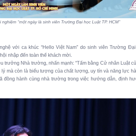
 nghiệm “một ngày là sinh viên Trường Đại học Luật TP. HCM”
ghệ với ca khúc “Hello Việt Nam” do sinh viên Trường Đại
à hội nhập đến toàn thể khách mời.
iệu trưởng Nhà trường, nhấn mạnh: “Tấm bằng Cử nhân Luật c
lý mà còn là biểu tượng của chất lượng, uy tín và năng lực h
 đã đồng hành cùng nhà trường trong việc hướng dẫn, định h