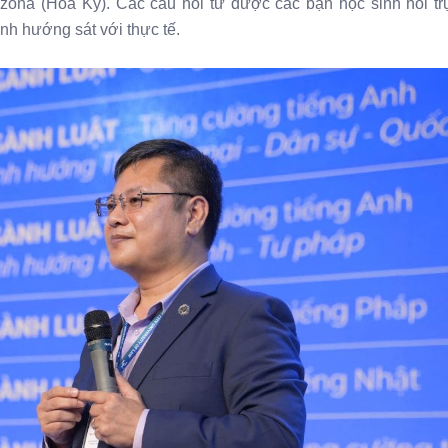
zona (Hoa Kỳ). Các câu hỏi từ được các bạn học sinh hỏi trự
ịnh hướng sát với thực tế.