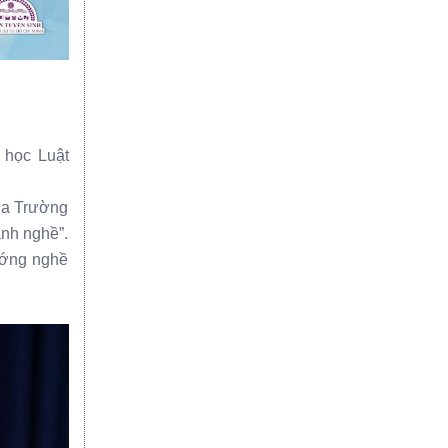
 học Luật
ủa Trường
ành nghề”.
ướng nghề