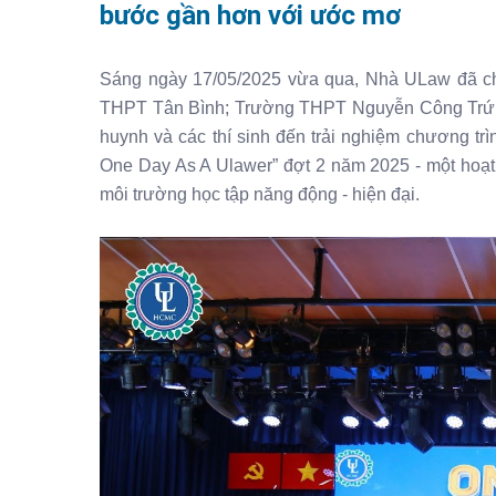
bước gần hơn với ước mơ
Sáng ngày 17/05/2025 vừa qua, Nhà ULaw đã c
THPT Tân Bình; Trường THPT Nguyễn Công Trứ
huynh và các thí sinh đến trải nghiệm chương tr
One Day As A Ulawer” đợt 2 năm 2025 - một hoạt
môi trường học tập năng động - hiện đại.