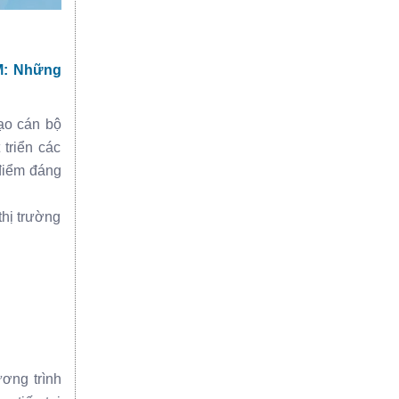
M: Những
ạo cán bộ
triển các
điểm đáng
thị trường
ương trình