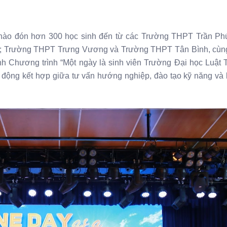
hào đón hơn 300 học sinh đến từ các Trường THPT Trần Ph
; Trường THPT Trưng Vương và Trường THPT Tân Bình, cùn
ình Chương trình “Một ngày là sinh viên Trường Đại học Luật
 động kết hợp giữa tư vấn hướng nghiệp, đào tạo kỹ năng và