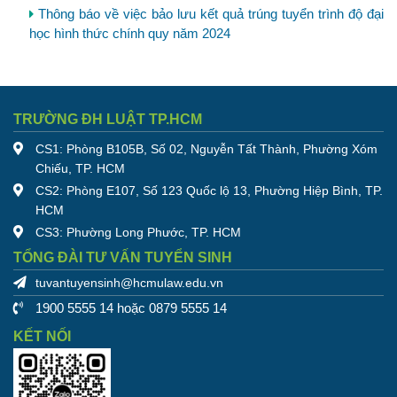
Thông báo về việc bảo lưu kết quả trúng tuyển trình độ đại
học hình thức chính quy năm 2024
TRƯỜNG ĐH LUẬT TP.HCM
CS1: Phòng B105B, Số 02, Nguyễn Tất Thành, Phường Xóm
Chiếu, TP. HCM
CS2: Phòng E107, Số 123 Quốc lộ 13, Phường Hiệp Bình, TP.
HCM
CS3: Phường Long Phước, TP. HCM
TỔNG ĐÀI TƯ VẤN TUYỂN SINH
tuvantuyensinh@hcmulaw.edu.vn
1900 5555 14 hoặc 0879 5555 14
KẾT NỐI