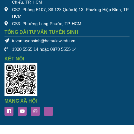
Chiếu, TP. HCM
CS2: Phòng E107, Số 123 Quốc lộ 13, Phường Hiệp Bình, TP.
HCM
CS3: Phường Long Phước, TP. HCM
TỔNG ĐÀI TƯ VẤN TUYỂN SINH
tuvantuyensinh@hcmulaw.edu.vn
1900 5555 14 hoặc 0879 5555 14
KẾT NỐI
MẠNG XÃ HỘI