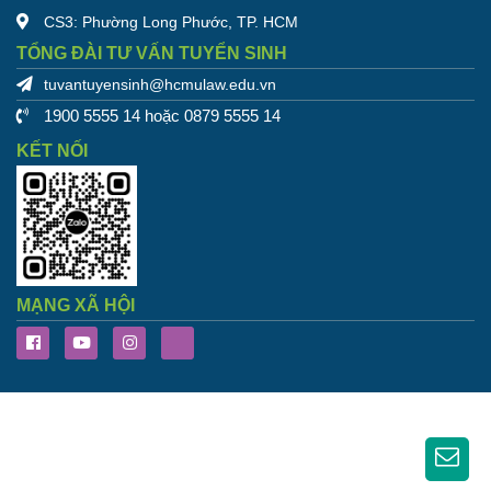
CS3: Phường Long Phước, TP. HCM
TỔNG ĐÀI TƯ VẤN TUYỂN SINH
tuvantuyensinh@hcmulaw.edu.vn
1900 5555 14 hoặc 0879 5555 14
KẾT NỐI
MẠNG XÃ HỘI