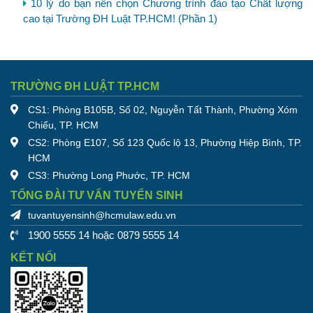
10 lý do bạn nên chọn Chương trình đào tạo Chất lượng
cao tại Trường ĐH Luật TP.HCM! (Phần 1)
TRƯỜNG ĐH LUẬT TP.HCM
CS1: Phòng B105B, Số 02, Nguyễn Tất Thành, Phường Xóm
Chiếu, TP. HCM
CS2: Phòng E107, Số 123 Quốc lộ 13, Phường Hiệp Bình, TP.
HCM
CS3: Phường Long Phước, TP. HCM
TỔNG ĐÀI TƯ VẤN TUYỂN SINH
tuvantuyensinh@hcmulaw.edu.vn
1900 5555 14 hoặc 0879 5555 14
KẾT NỐI