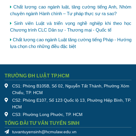
Chất lượng cao ngành luật, tăng cường tiếng Anh, Nhóm
chuyên ngành Hành chính – Tư pháp thực sự ra sao?
Sinh viên Luật và triển vọng nghề nghiệp khi theo học
Chương trình CLC Dân sự - Thương mại - Quốc tế
Chất lượng cao ngành Luật tăng cường tiếng Pháp - Hướng
lựa chọn cho những điều đặc biệt
TRƯỜNG ĐH LUẬT TP.HCM
CS1: Phòng B105B, Số 02, Nguyễn Tất Thành, Phường Xóm
Chiếu, TP. HCM
CS2: Phòng E107, Số 123 Quốc lộ 13, Phường Hiệp Bình, TP.
HCM
CS3: Phường Long Phước, TP. HCM
TỔNG ĐÀI TƯ VẤN TUYỂN SINH
tuvantuyensinh@hcmulaw.edu.vn