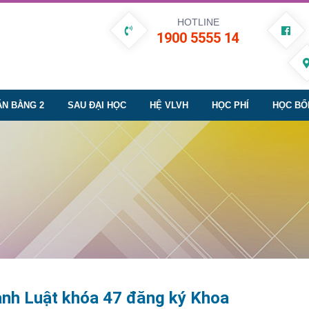
HOTLINE
1900 5555 14
ĂN BẰNG 2
SAU ĐẠI HỌC
HỆ VLVH
HỌC PHÍ
HỌC BỔ
gành Luật khóa 47 đăng ký Khoa