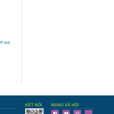
nh quy
KẾT NỐI
MẠNG XÃ HỘI