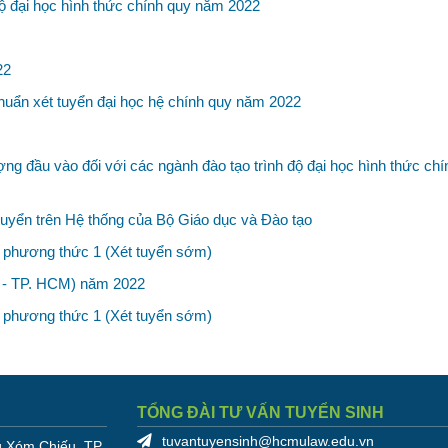
độ đại học hình thức chính quy năm 2022
22
huẩn xét tuyển đại học hệ chính quy năm 2022
g đầu vào đối với các ngành đào tạo trình độ đại học hình thức chí
uyển trên Hệ thống của Bộ Giáo dục và Đào tạo
 phương thức 1 (Xét tuyển sớm)
G - TP. HCM) năm 2022
 phương thức 1 (Xét tuyển sớm)
TỔNG ĐÀI TƯ VẤN TUYỂN SINH
tuvantuyensinh@hcmulaw.edu.vn
 Xóm Chiếu, TP.