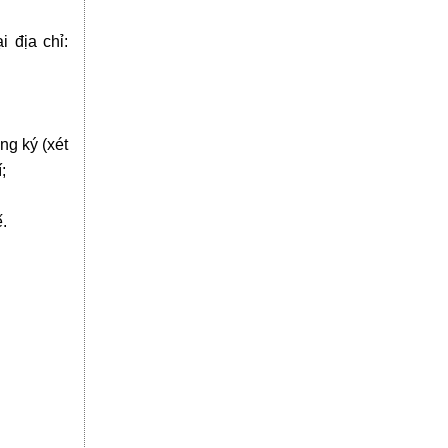
 địa chỉ:
ng ký (xét
;
.