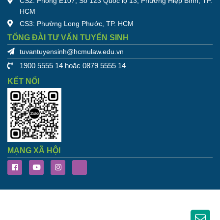
CS2: Phòng E107, Số 123 Quốc lộ 13, Phường Hiệp Bình, TP.
HCM
CS3: Phường Long Phước, TP. HCM
TỔNG ĐÀI TƯ VẤN TUYỂN SINH
tuvantuyensinh@hcmulaw.edu.vn
1900 5555 14 hoặc 0879 5555 14
KẾT NỐI
MẠNG XÃ HỘI