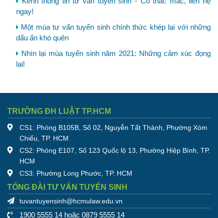
Kênh thông tin tư vấn tuyển sinh - Có thắc mắc, liên hệ
ngay!
Một mùa tư vấn tuyển sinh chính thức khép lại với những
dấu ấn khó quên
Nhìn lại mùa tuyển sinh năm 2021: Những cảm xúc đọng
lại!
TRƯỜNG ĐH LUẬT TP.HCM
CS1: Phòng B105B, Số 02, Nguyễn Tất Thành, Phường Xóm
Chiếu, TP. HCM
CS2: Phòng E107, Số 123 Quốc lộ 13, Phường Hiệp Bình, TP.
HCM
CS3: Phường Long Phước, TP. HCM
TỔNG ĐÀI TƯ VẤN TUYỂN SINH
tuvantuyensinh@hcmulaw.edu.vn
1900 5555 14 hoặc 0879 5555 14