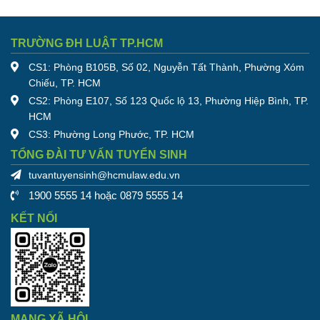
TRƯỜNG ĐH LUẬT TP.HCM
CS1: Phòng B105B, Số 02, Nguyễn Tất Thành, Phường Xóm
Chiếu, TP. HCM
CS2: Phòng E107, Số 123 Quốc lộ 13, Phường Hiệp Bình, TP.
HCM
CS3: Phường Long Phước, TP. HCM
TỔNG ĐÀI TƯ VẤN TUYỂN SINH
tuvantuyensinh@hcmulaw.edu.vn
1900 5555 14 hoặc 0879 5555 14
KẾT NỐI
MẠNG XÃ HỘI