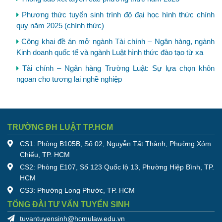
Phương thức tuyển sinh trình độ đại học hình thức chính
quy năm 2025 (chính thức)
Công khai đề án mở ngành Tài chính – Ngân hàng, ngành
Kinh doanh quốc tế và ngành Luật hình thức đào tạo từ xa
Tài chính – Ngân hàng Trường Luật: Sự lựa chọn khôn
ngoan cho tương lai nghề nghiệp
TRƯỜNG ĐH LUẬT TP.HCM
CS1: Phòng B105B, Số 02, Nguyễn Tất Thành, Phường Xóm
Chiếu, TP. HCM
CS2: Phòng E107, Số 123 Quốc lộ 13, Phường Hiệp Bình, TP.
HCM
CS3: Phường Long Phước, TP. HCM
TỔNG ĐÀI TƯ VẤN TUYỂN SINH
tuvantuyensinh@hcmulaw.edu.vn