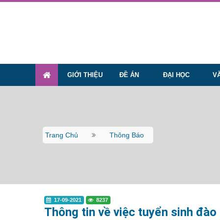
GIỚI THIỆU
ĐỀ ÁN
ĐẠI HỌC
V
Trang Chủ
Thông Báo
17-09-2021
8237
Thông tin về việc tuyển sinh đào