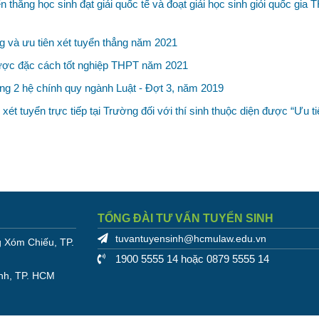
n thẳng học sinh đạt giải quốc tế và đoạt giải học sinh giỏi quốc gi
 và ưu tiên xét tuyển thẳng năm 2021
được đặc cách tốt nghiệp THPT năm 2021
ằng 2 hệ chính quy ngành Luật - Đợt 3, năm 2019
t tuyển trực tiếp tại Trường đối với thí sinh thuộc diện được “Ưu ti
TỔNG ĐÀI TƯ VẤN TUYỂN SINH
tuvantuyensinh@hcmulaw.edu.vn
 Xóm Chiếu, TP.
1900 5555 14 hoặc 0879 5555 14
nh, TP. HCM