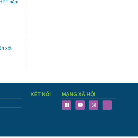
a THPT năm
ên xét
KẾT NỐI
MẠNG XÃ HỘI