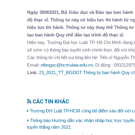
Ngày 30/8/2021, Bộ Giáo dục và Đào tạo ban hành
độ thạc sĩ. Thông tư này có hiệu lực thi hành từ 
hiệu lực thi hành. Thông tư này thay thế Thông 
tạo ban hành Quy chế đào tạo trình độ thạc sĩ.
Hiện nay, Trường Đại học Luật TP. Hồ Chí Minh đang
sẽ sớm có thông báo tuyển sinh chính thức đối với khó
Các thông tin chi tiết vui lòng liên hệ: Tiến sĩ Nguyễn
Email:
ntbngoc@hcmulaw.edu.vn
. Di động : 09321297
Link:
23_2021_TT_BGDDT Thông tư ban hành Quy chế tu
CÁC TIN KHÁC
Trường ĐH Luật TP.HCM công bố điểm sàn đối với cá
Thông báo Hướng dẫn xác nhận nhập học trực tuyến đố
tuyển thẳng năm 2021