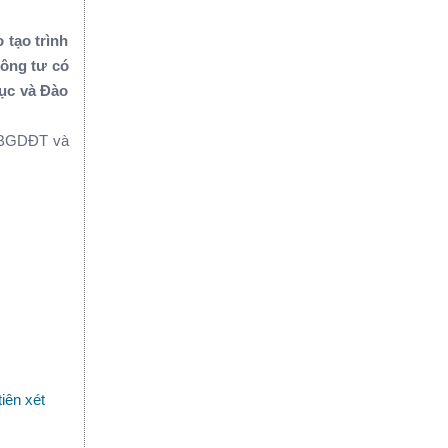
 tạo trình
hông tư có
dục và Đào
T-BGDĐT và
iên xét