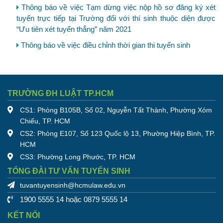
Thông báo về việc Tạm dừng việc nộp hồ sơ đăng ký xét
tuyển trực tiếp tại Trường đối với thí sinh thuộc diện được
“Ưu tiên xét tuyển thẳng” năm 2021
Thông báo về việc điều chỉnh thời gian thi tuyển sinh
TRƯỜNG ĐH LUẬT TP.HCM
CS1: Phòng B105B, Số 02, Nguyễn Tất Thành, Phường Xóm
Chiếu, TP. HCM
CS2: Phòng E107, Số 123 Quốc lộ 13, Phường Hiệp Bình, TP.
HCM
CS3: Phường Long Phước, TP. HCM
TỔNG ĐÀI TƯ VẤN TUYỂN SINH
tuvantuyensinh@hcmulaw.edu.vn
1900 5555 14 hoặc 0879 5555 14
KẾT NỐI