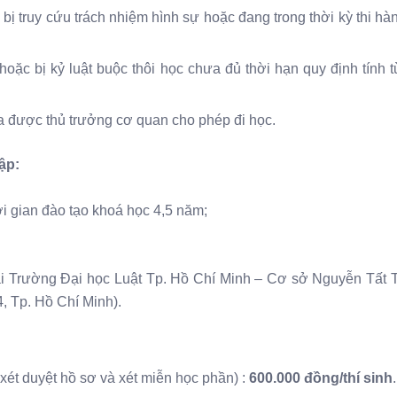
ị truy cứu trách nhiệm hình sự hoặc đang trong thời kỳ thi hà
oặc bị kỷ luật buộc thôi học chưa đủ thời hạn quy định tính 
 được thủ trưởng cơ quan cho phép đi học.
tập:
ời gian đào tạo khoá học 4,5 năm;
n tại Trường Đại học Luật Tp. Hồ Chí Minh – Cơ sở Nguyễn Tất
 Tp. Hồ Chí Minh).
ét duyệt hồ sơ và xét miễn học phần) :
600.000 đồng/thí sinh
.