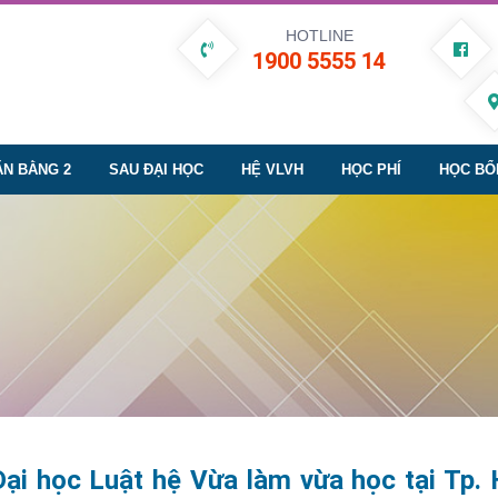
HOTLINE
1900 5555 14
ĂN BẰNG 2
SAU ĐẠI HỌC
HỆ VLVH
HỌC PHÍ
HỌC BỔ
ại học Luật hệ Vừa làm vừa học tại Tp. 