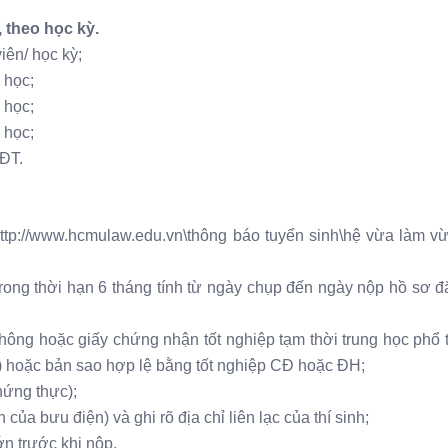
, theo học kỳ.
iên/ học kỳ;
 học;
 học;
 học;
ĐT.
ttp://www.hcmulaw.edu.vn\thông báo tuyển sinh\hệ vừa làm vư
rong thời hạn 6 tháng tính từ ngày chụp đến ngày nộp hồ sơ 
thông hoặc giấy chứng nhận tốt nghiệp tạm thời trung học phổ 
) hoặc bản sao hợp lệ bằng tốt nghiệp CĐ hoặc ĐH;
ứng thực);
của bưu điện) và ghi rõ địa chỉ liên lạc của thí sinh;
́n trước khi nộp.