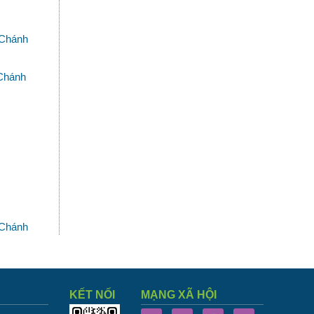
 Chánh
 Chánh
 Chánh
KẾT NỐI
MẠNG XÃ HỘI