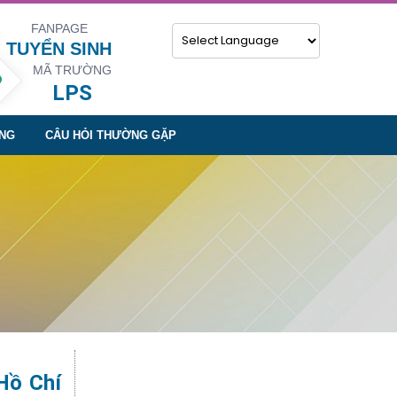
FANPAGE
TUYỂN SINH
MÃ TRƯỜNG
Powered by
LPS
NG
CÂU HỎI THƯỜNG GẶP
Hồ Chí