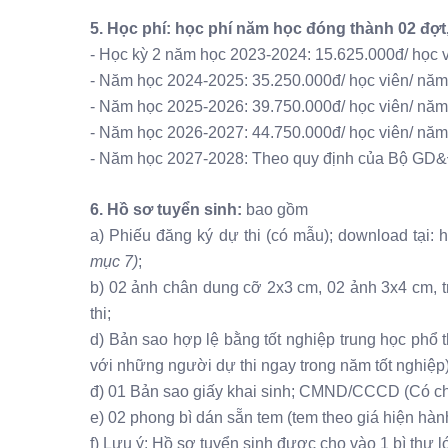
5. Học phí: học phí năm học đóng thành 02 đợt
- Học kỳ 2 năm học 2023-2024: 15.625.000đ/ học v
- Năm học 2024-2025: 35.250.000đ/ học viên/ năm
- Năm học 2025-2026: 39.750.000đ/ học viên/ năm
- Năm học 2026-2027: 44.750.000đ/ học viên/ năm
- Năm học 2027-2028: Theo quy định của Bộ GD&
6.
Hồ sơ tuyển sinh:
bao gồm
a) Phiếu đăng ký dự thi (có mẫu); download tại: h
mục 7)
;
b) 02 ảnh chân dung cỡ 2x3 cm, 02 ảnh 3x4 cm, t
thi;
d) Bản sao hợp lệ bằng tốt nghiệp trung học phổ 
với những người dự thi ngay trong năm tốt nghiệp
đ) 01 Bản sao giấy khai sinh; CMND/CCCD (Có ch
e) 02 phong bì dán sẵn tem (tem theo giá hiện hành 
f) Lưu ý: Hồ sơ tuyển sinh được cho vào 1 bì thư lơ