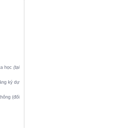
̀a học
(tại
đăng ký dự
thông (đối