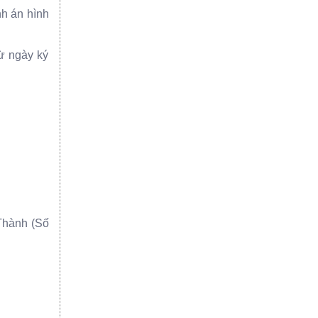
nh án hình
từ ngày ký
 Thành (Số