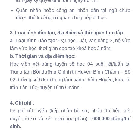
từ ngày ký quyết định đến ngày dự thi;
Quân nhân hoặc công an nhân dân tại ngũ chưa
được thủ trưởng cơ quan cho phép đi học.
3. Loại hình đào tạo, địa điểm và thời gian học tập:
a. Loại hình đào tạo:
Đại học Luật, văn bằng 2, hệ vừa
làm vừa học, thời gian đào tạo khoá học 3 năm;
b. Thời gian và địa điểm học:
Học viên xét trúng tuyển sẽ học 04 buổi tối/tuần tại
Trung tâm Bồi dưỡng Chính trị Huyện Bình Chánh – Số
02 đường số 6 khu trung tâm hành chính Huyện, kp5, thị
trấn Tân Túc, huyện Bình Chánh.
4. Chi phí :
Lệ phí xét tuyển (tiếp nhận hồ sơ, nhập dữ liệu, xét
duyệt hồ sơ và xét miễn học phần) :
600.000 đồng/thí
sinh
.