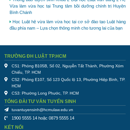
Vừa làm vừa học tại Trung tâm bồi dưỡng chính trị Huyện
Bình Chánh
Học Luật hệ vừa làm vừa học tại cơ sở đào tạo Luật hàng
đầu phía nam – Lựa chọn thông minh cho tương lai của bạn
TRƯỜNG ĐH LUẬT TP.HCM
CS1: Phòng B105B, Số 02, Nguyễn Tất Thành, Phường Xóm
Chiếu, TP. HCM
CS2: Phòng E107, Số 123 Quốc lộ 13, Phường Hiệp Bình, TP.
HCM
CS3: Phường Long Phước, TP. HCM
TỔNG ĐÀI TƯ VẤN TUYỂN SINH
tuvantuyensinh@hcmulaw.edu.vn
1900 5555 14 hoặc 0879 5555 14
KẾT NỐI