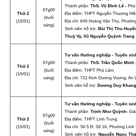
Thành phần:
ThS.
Vũ Đình Lê -
Phó
07g00
Thứ 2
Địa điểm: THPT Nguyễn Thượng Hiề
(buổi
(15/01)
Địa chỉ: 649 Hoàng Văn Thụ, Phường
sáng)
Sinh viên hỗ trợ:
Bùi Thị Thu Huyề
Thuỳ Vy, Vũ Nguyễn Quỳnh Trang
Tư vấn Hướng nghiệp - Tuyển sinh
07g00
Thành phần:
ThS. Trần Quốc Minh
Thứ 2
(buổi
Địa điểm: THPT Phú Lâm
(15/01)
sáng)
Địa chỉ: 721 Kinh Dương Vương, An 
Sinh viên hỗ trợ:
Dương Duy Khang,
Tư vấn Hướng nghiệp - Tuyển sinh
Thành phần:
Trịnh Như Quỳnh
-
Giả
07g00
Thứ 2
Địa điểm: THPT Linh Trung
(buổi
(15/01)
Địa chỉ: Số 5 Đ. Số 16, Phường Linh
sáng)
Sinh viên hỗ trợ:
Nguyễn Ngọc Thả