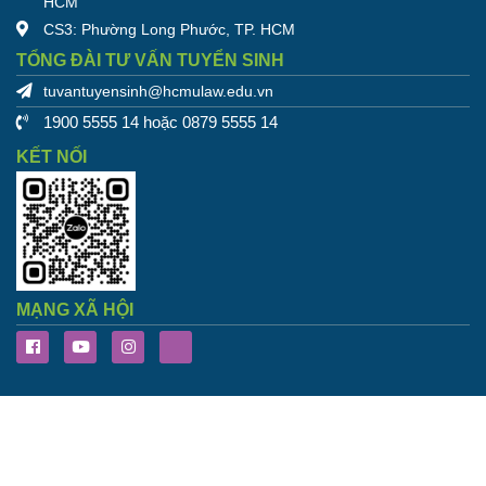
HCM
CS3: Phường Long Phước, TP. HCM
TỔNG ĐÀI TƯ VẤN TUYỂN SINH
tuvantuyensinh@hcmulaw.edu.vn
1900 5555 14 hoặc 0879 5555 14
KẾT NỐI
MẠNG XÃ HỘI