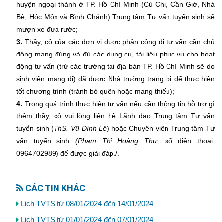
huyện ngoại thành ở TP. Hồ Chí Minh (Củ Chi, Cần Giờ, Nhà
Bè, Hóc Môn và Bình Chánh) Trung tâm Tư vấn tuyển sinh sẽ
mượn xe đưa rước;
3.
Thầy, cô của các đơn vị được phân công đi tư vấn cần chủ
động mang đúng và đủ các dụng cụ, tài liệu phục vụ cho hoạt
động tư vấn (trừ các trường tại địa bàn TP. Hồ Chí Minh sẽ do
sinh viên mang đi) đã được Nhà trường trang bị để thực hiện
tốt chương trình (tránh bỏ quên hoặc mang thiếu);
4
.
Trong quá trình thực hiện tư vấn nếu cần thông tin hỗ trợ gì
thêm thầy, cô vui lòng liên hệ Lãnh đạo Trung tâm Tư vấn
tuyển sinh (
ThS
.
Vũ Đình Lê
) hoặc Chuyên viên Trung tâm Tư
vấn tuyển sinh
(Phạm Thị
Hoàng Thư,
số điện thoại:
0964702989) để được giải đáp./.
CÁC TIN KHÁC
Lịch TVTS từ 08/01/2024 đến 14/01/2024
Lịch TVTS từ 01/01/2024 đến 07/01/2024