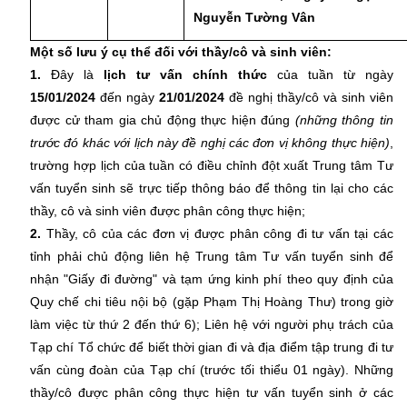
Nguyễn Tường Vân
Một số lưu ý cụ thể đối với thầy/cô và sinh viên:
1.
Đây là
lịch tư vấn chính thức
của tuần từ ngày
15/01/2024
đến ngày
21/01/2024
đề nghị thầy/cô và sinh viên
được cử tham gia chủ động thực hiện đúng
(những thông tin
trước đó khác với lịch này đề nghị các đơn vị không thực hiện)
,
trường hợp lịch của tuần có điều chỉnh đột xuất Trung tâm Tư
vấn tuyển sinh sẽ trực tiếp thông báo để thông tin lại cho các
thầy, cô và sinh viên được phân công thực hiện;
2.
Thầy, cô của các đơn vị được phân công đi tư vấn tại các
tỉnh phải chủ động liên hệ Trung tâm Tư vấn tuyển sinh để
nhận "Giấy đi đường" và tạm ứng kinh phí theo quy định của
Quy chế chi tiêu nội bộ (gặp Phạm Thị Hoàng Thư) trong giờ
làm việc từ thứ 2 đến thứ 6); Liên hệ với người phụ trách của
Tạp chí Tổ chức để biết thời gian đi và địa điểm tập trung đi tư
vấn cùng đoàn của Tạp chí (trước tối thiểu 01 ngày). Những
thầy/cô được phân công thực hiện tư vấn tuyển sinh ở các