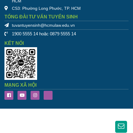
HCM
CS3: Phường Long Phước, TP. HCM
TỔNG ĐÀI TƯ VẤN TUYỂN SINH
tuvantuyensinh@hcmulaw.edu.vn
1900 5555 14 hoặc 0879 5555 14
KẾT NỐI
MẠNG XÃ HỘI