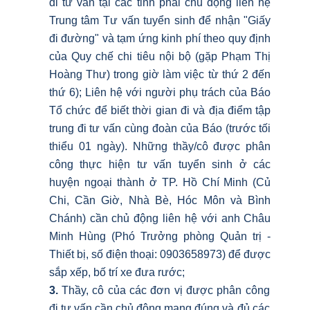
đi tư vấn tại các tỉnh phải chủ động liên hệ
Trung tâm Tư vấn tuyển sinh để nhận "Giấy
đi đường" và tạm ứng kinh phí theo quy định
của Quy chế chi tiêu nội bộ (gặp Phạm Thị
Hoàng Thư) trong giờ làm việc từ thứ 2 đến
thứ 6); Liên hệ với người phụ trách của Báo
Tổ chức để biết thời gian đi và địa điểm tập
trung đi tư vấn cùng đoàn của Báo (trước tối
thiểu 01 ngày). Những thầy/cô được phân
công thực hiện tư vấn tuyển sinh ở các
huyện ngoại thành ở TP. Hồ Chí Minh (Củ
Chi, Cần Giờ, Nhà Bè, Hóc Môn và Bình
Chánh) cần chủ động liên hệ với anh Châu
Minh Hùng (Phó Trưởng phòng Quản trị -
Thiết bị, số điện thoại: 0903658973) để được
sắp xếp, bố trí xe đưa rước;
3.
Thầy, cô của các đơn vị được phân công
đi tư vấn cần chủ động mang đúng và đủ các