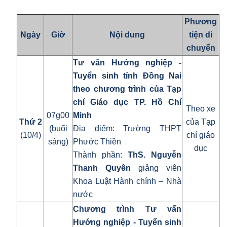
Phương
Ngày
Giờ
Nội dung
tiện di
chuyển
Tư vấn Hướng nghiệp -
Tuyển sinh tỉnh Đồng Nai
theo chương trình của Tạp
chí Giáo dục TP. Hồ Chí
Theo xe
07g00
Minh
Thứ 2
của Tạp
(buổi
Địa điểm:
Trường
THPT
(10/4)
chí giáo
sáng)
Phước Thiền
dục
Thành phần:
ThS. Nguyễn
Thanh Quyên
giảng viên
Khoa Luật Hành chính – Nhà
nước
Chương trình Tư vấn
Hướng nghiệp - Tuyển sinh