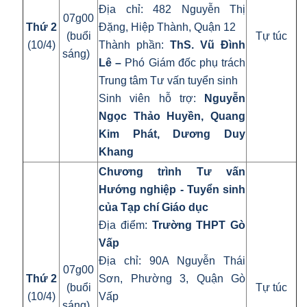
Địa chỉ: 482 Nguyễn Thị
07g00
Thứ 2
Đặng, Hiệp Thành, Quận 12
(buổi
Tự túc
(10/4)
Thành phần:
ThS. Vũ
Đình
sáng)
Lê –
Phó Giám đốc phụ trách
Trung tâm Tư vấn tuyển sinh
Sinh viên hỗ trợ:
Nguyễn
Ngọc Thảo Huyền
,
Quang
Kim Phát
, Dương Duy
Khang
Chương trình Tư vấn
Hướng nghiệp - Tuyển sinh
của Tạp chí Giáo dục
Địa điểm:
Trường THPT Gò
Vấp
Địa chỉ: 90A Nguyễn Thái
07g00
Thứ 2
Sơn, Phường 3, Quận Gò
(buổi
Tự túc
(10/4)
Vấp
sáng)