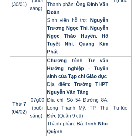
(buổi
Tự túc
(30/01)
Thành phần:
Ông Đinh Văn
sáng)
Đoàn
Sinh viên hỗ trợ:
Nguyễn
Trương Ngọc Thi, Nguyễn
Ngọc Thảo Huyền, Hồ
Tuyết Nhi, Quang Kim
Phát
Chương trình Tư vấn
Hướng nghiệp - Tuyển
sinh của Tạp chí Giáo dục
Địa điểm:
Trường THPT
Nguyễn Văn Tăng
07g00
Địa chỉ: Số 54 Đường 8A,
Thứ 7
(buổi
Long Thạnh Mỹ, TP. Thủ
Tự túc
(04/02)
sáng)
Đức (Quận 9 cũ)
Thành phần:
Bà Trịnh Như
Quỳnh