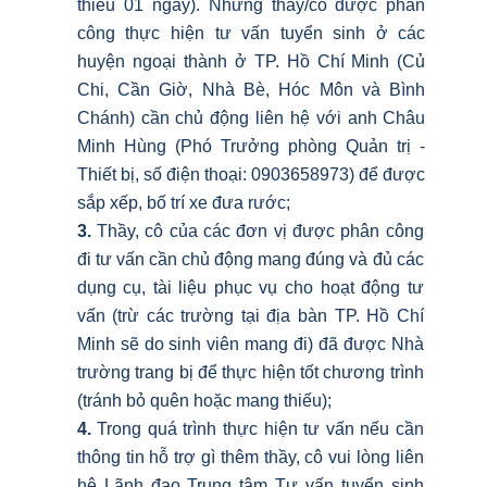
thiểu 01 ngày). Những thầy/cô được phân
công thực hiện tư vấn tuyển sinh ở các
huyện ngoại thành ở TP. Hồ Chí Minh (Củ
Chi, Cần Giờ, Nhà Bè, Hóc Môn và Bình
Chánh) cần chủ động liên hệ với anh Châu
Minh Hùng (Phó Trưởng phòng Quản trị -
Thiết bị, số điện thoại: 0903658973) để được
sắp xếp, bố trí xe đưa rước;
3.
Thầy, cô của các đơn vị được phân công
đi tư vấn cần chủ động mang đúng và đủ các
dụng cụ, tài liệu phục vụ cho hoạt động tư
vấn (trừ các trường tại địa bàn TP. Hồ Chí
Minh sẽ do sinh viên mang đi) đã được Nhà
trường trang bị để thực hiện tốt chương trình
(tránh bỏ quên hoặc mang thiếu);
4
.
Trong quá trình thực hiện tư vấn nếu cần
thông tin hỗ trợ gì thêm thầy, cô vui lòng liên
hệ Lãnh đạo Trung tâm Tư vấn tuyển sinh