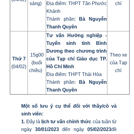
sáng)
Địa điểm: THPT Tân Phước
chí
Khánh
Thành phần:
Bà Nguyễn
Thanh Quyên
Tư vấn Hướng nghiệp -
Tuyển sinh tỉnh Bình
Dương theo chương trình
15g00
Theo xe
Thứ 7
của Tạp chí Giáo dục TP.
(buổi
của Tạp
(04/02)
Hồ Chí Minh
chiều)
chí
Địa điểm: THPT Thái Hòa
Thành phần:
Bà Nguyễn
Thanh Quyên
Một số lưu ý cụ thể đối với thầy/cô và
sinh viên:
1.
Đây là
lịch tư vấn chính thức
của tuần từ
ngày
30/01/2023
đến ngày
05/02/2023
đề