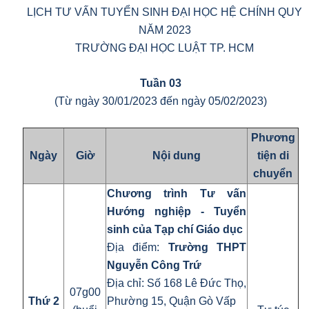
LỊCH TƯ VẤN TUYỂN SINH ĐẠI HỌC HỆ CHÍNH QUY
NĂM 2023
TRƯỜNG ĐẠI HỌC LUẬT TP. HCM
Tuần
03
(Từ ngày 30/01/2023 đến ngày 05/02/2023)
Phương
Ngày
Giờ
Nội dung
tiện di
chuyển
Chương trình Tư vấn
Hướng nghiệp - Tuyển
sinh của Tạp chí Giáo dục
Địa điểm:
Trường THPT
Nguyễn Công Trứ
Địa chỉ: Số 168 Lê Đức Thọ,
07g00
Thứ 2
Phường 15, Quận Gò Vấp