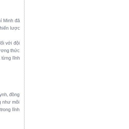
hí Minh đã
chiến lược
ổi với đội
ương thức
 từng lĩnh
uynh, đồng
ng như môi
trong lĩnh