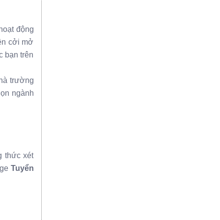
 hoạt động
ện cởi mở
c bạn trên
hà trường
chọn ngành
 thức xét
age
Tuyển