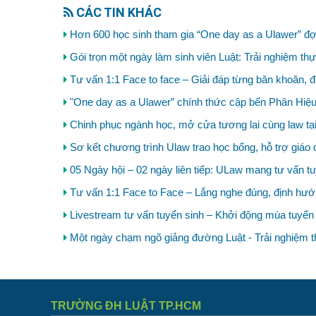
CÁC TIN KHÁC
Hơn 600 học sinh tham gia “One day as a Ulawer” đợt
Gói trọn một ngày làm sinh viên Luật: Trải nghiệm thực
Tư vấn 1:1 Face to face – Giải đáp từng băn khoăn,
"One day as a Ulawer” chính thức cập bến Phân Hiệu
Chinh phục ngành học, mở cửa tương lai cùng law t
Sơ kết chương trình Ulaw trao học bổng, hỗ trợ giáo 
05 Ngày hội – 02 ngày liên tiếp: ULaw mang tư vấn tu
Tư vấn 1:1 Face to Face – Lắng nghe đúng, định hướ
Livestream tư vấn tuyển sinh – Khởi động mùa tuyển
Một ngày chạm ngõ giảng đường Luật - Trải nghiệm th
TRƯỜNG ĐH LUẬT TP.HCM