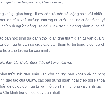
tham gia tư vấn tại gian hàng Ulaw hôm nay
ng khí tại gian hàng ULaw còn trở nên sôi động hơn với nhiều
 dấu ấn của Nhà trường. Những nụ cười, những cuộc trò chuy
 chính là nguồn động lực để ULaw tiếp tục đồng hành cùng cá
c bạn học sinh đã dành thời gian ghé thăm gian tư vấn của N
từ đội ngũ tư vấn sẽ giúp các bạn thêm tự tin trong việc lựa 
ù hợp cho tương lai của mình.
 giải đáp, băn khoăn được tháo gỡ trong hôm nay
hính thức bắt đầu. Nếu vẫn còn những băn khoăn về phương
gành đào tạo của ULaw, các bạn đừng ngần ngại theo dõi Fanp
nhắn để được đội ngũ tư vấn hỗ trợ nhanh chóng và chính xác.
Hồ Chí Minh trong một ngày gần nhất!