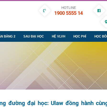
HOTLINE
1900 5555 14
ĂN BẰNG 2
SAU ĐẠI HỌC
HỆ VLVH
HỌC PHÍ
HỌC BỔ
iảng đường đại học: Ulaw đồng hành cùn