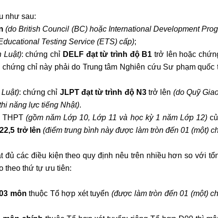
ểu như sau:
n
(do
British Council (BC) hoặc
International Development Pro
Educational Testing Service (ETS) cấp)
;
h Luật)
:
chứng chỉ
DELF
đạt từ trình độ
B1
trở lên hoặc chứn
ại chứng chỉ này phải do
Trung tâm Nghiên cứu Sư phạm quốc 
 Luật)
: chứng chỉ
JLPT đạt từ trình độ N3
trở lên
(do Quỹ
Giao
thi năng lực tiếng Nhật
)
.
ỳ THPT
(gồm năm Lớp 10, Lớp 11 và học kỳ 1 năm Lớp 12)
củ
22,5 trở lên
(điểm trung bình này được làm tròn đến 01 (một) c
ạt đủ các điều kiện theo quy định nêu trên nhiều hơn so với tổn
 theo thứ tự ưu tiên:
 03 môn
thuộc Tổ hợp xét tuyển
(được làm tròn đến 01 (một) c