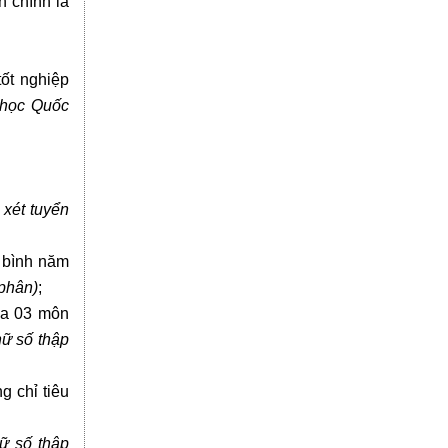
n chính là
tốt nghiệp
 học Quốc
 xét tuyển
g bình năm
 phân)
;
a 03 môn
hữ số thập
g chỉ tiêu
hữ số thập