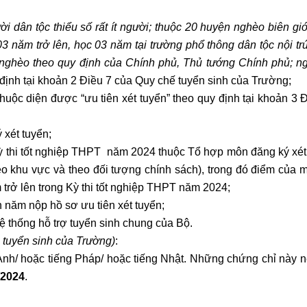
ời dân tộc thiểu số rất ít người; thuộc 20 huyện nghèo biên giớ
 năm trở lên, học 03 năm tại trường phổ thông dân tộc nội trú
n nghèo theo quy định của Chính phủ, Thủ tướng Chính phủ; n
 định tại khoản 2 Điều 7 của Quy chế tuyển sinh của Trường;
huộc diện được “ưu tiên xét tuyển” theo quy định tại khoản 3 
 xét tuyển;
g Kỳ thi tốt nghiệp THPT năm 2024 thuộc Tổ hợp môn đăng ký xét
eo khu vực và theo đối tượng chính sách), trong đó điểm của 
m trở lên trong Kỳ thi tốt nghiệp THPT năm 2024;
ến năm nộp hồ sơ ưu tiên xét tuyển;
ệ thống hỗ trợ tuyển sinh chung của Bộ.
 tuyển sinh của Trường)
:
Anh/ hoặc tiếng Pháp/ hoặc tiếng Nhật.
Những chứng chỉ này 
/2024
.