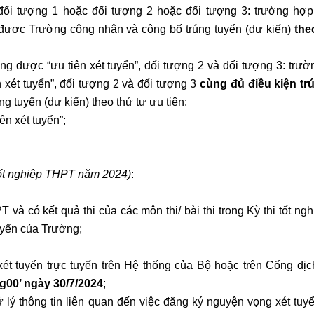
đối tượng 1 hoặc đối tượng 2 hoặc đối tượng 3: trường hợp
h được Trường công nhận và công bố trúng tuyển (dự kiến)
the
ượng được
“ưu tiên xét tuyển”, đối tượng 2 và đối tượng 3: trư
n xét tuyển”, đối tượng 2 và đối tượng 3
cùng đủ điều kiện tr
g tuyển (dự kiến) theo thứ tự ưu tiên:
n xét tuyển”;
 tốt nghiệp THPT năm 2024)
:
T và có kết quả thi của các môn thi/ bài thi trong Kỳ thi tốt n
uyển của Trường;
 xét tuyển trực tuyến trên Hệ thống của Bộ hoặc trên Cổng dị
g00’ ngày 30/7/2024
;
ử lý thông tin liên quan đến việc đăng ký nguyện vọng xét tuy