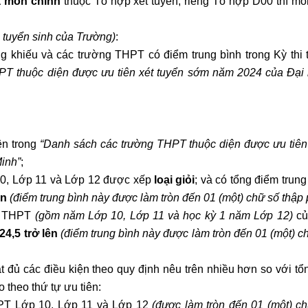
 môn chính
thuộc Tổ hợp xét tuyển; r
iêng Tổ hợp D00 thì mô
 tuyển sinh của Trường
)
:
g khiếu và các trường THPT có điểm trung bình trong Kỳ thi 
PT thuộc diện được ưu tiên xét tuyển sớm năm 2024 của Đại
tên trong
“Danh sách các trường THPT thuộc diện
được
ưu tiên
inh”
;
0, Lớp 11 và Lớp 12 được xếp
loại giỏi
; và có tổng điểm trun
ên
(điểm trung bình này được làm tròn đến 01 (một) chữ số thập
ỳ THPT
(gồm năm Lớp 10, Lớp 11 và học kỳ 1 năm Lớp 12)
củ
24,5 trở lên
(điểm trung bình này được làm tròn đến 01 (một) c
ạt đủ các điều kiện theo quy định nêu trên nhiều hơn so với tổn
 theo thứ tự ưu tiên:
HPT Lớp 10, Lớp 11 và Lớp 12
(được làm tròn đến 01 (một) c