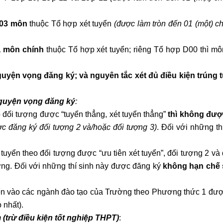
 03 môn
thuộc Tổ hợp xét tuyển
(được làm tròn đến 01 (một) c
 môn chính
thuộc Tổ hợp xét tuyển; r
iêng Tổ hợp D00 thì mô
guyện vọng đăng ký; và nguyên tắc xét đủ điều kiện trúng t
nguyện vọng đăng ký
:
o đối tượng được “tuyển thẳng, xét tuyển thẳng”
thì không đượ
c đăng ký đối tượng 2 và/hoặc đối tượng 3)
. Đối với những th
t tuyển theo đối tượng được
“ưu tiên xét tuyển”, đối tượng 2 và
ợng. Đối với những thí sinh này được đăng ký
không hạn chế 
tuyển vào các ngành đào tạo của Trường theo Phương thức 1 đư
 nhất).
 (trừ điều kiện tốt nghiệp THPT)
: