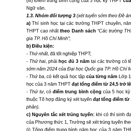
(iii) Điểm trung bình cộng của 5 học kỳ THPT
của
Ngữ văn.
1.3. Nhóm đối tượng 3
(xét tuyển sớm
theo Đề án
a)
Thí sinh học tại các trường THPT chuyên, năn
THPT cao nhất
theo Danh sách
“Các trường TH
gia TP. Hồ Chí Minh”
;
b) Điều kiện:
-
Thứ nhất
, đã tốt nghiệp THPT;
-
Thứ hai
, phải
học đủ 3 năm
tại các trường có 
sớm năm 202
4
của Đại học Quốc gia TP. Hồ Chí M
-
Thứ ba
, có kết quả học tập
của từng năm
Lớp 1
học của 3 năm THPT
đạt tổng điểm từ 24,5 trở l
-
Thứ tư
, có
điểm trung bình cộng
của 5 học k
thuộc Tổ hợp đăng ký xét tuyển
đạt tổng điểm từ 
phân)
.
c) Nguyên tắc xét trúng tuyển:
khi có thí sinh đ
của Phương thức 1, Trường sẽ xét trúng tuyển theo
(i) Tổng điểm trung bình năm học của 3 năm T