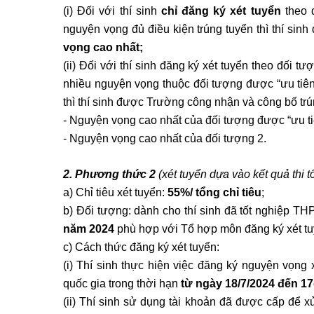
(i) Đối với thí sinh
chỉ đăng ký xét tuyển
theo 
nguyện vọng đủ điều kiện trúng tuyển thì thí sin
vọng cao nhất;
(ii) Đối với thí sinh đăng ký xét tuyển theo đối t
nhiều nguyện vọng thuộc đối tượng được
“ưu tiê
thì thí sinh được Trường công nhận và công bố trún
- Nguyện vọng cao nhất của đối tượng được “ưu tiê
- Nguyện vọng cao nhất của đối tượng 2.
2. Phương thức 2
(xét tuyển
dựa vào kết quả thi
a) Chỉ tiêu xét tuyển:
55%/ tổng chỉ tiêu
;
b) Đối tượng: dành cho thí sinh đã tốt nghiệp THP
năm 2024
phù hợp với Tổ hợp môn đăng ký xét t
c) Cách thức đăng ký xét tuyển:
(i) Thí sinh thực hiện việc đăng ký nguyện vọng
quốc gia trong thời hạn
từ ngày 18/7/2024 đến 17
(ii) Thí sinh sử dụng tài khoản đã được cấp để x