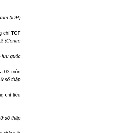
gram (IDP)
g chỉ
TCF
tế
(Centre
 lưu quốc
a 03 môn
hữ số thập
g chỉ tiêu
hữ số thập