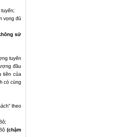
 tuyển;
n vọng đủ
không sử
ượng tuyển
lượng đầu
u tiên của
nh có cùng
sách” theo
Bộ;
 Bộ
(chậm