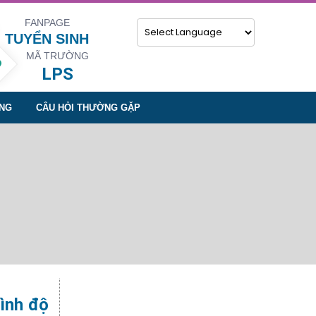
FANPAGE
TUYỂN SINH
MÃ TRƯỜNG
Powered by
LPS
NG
CÂU HỎI THƯỜNG GẶP
rình độ