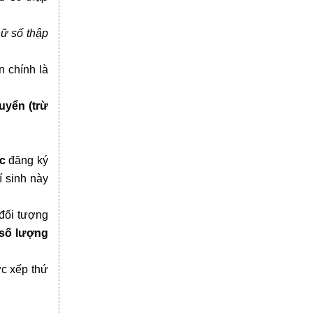
hữ số thập
n chính là
uyển (trừ
c
đăng ký
í sinh này
 đối tượng
số lượng
ợc xếp thứ