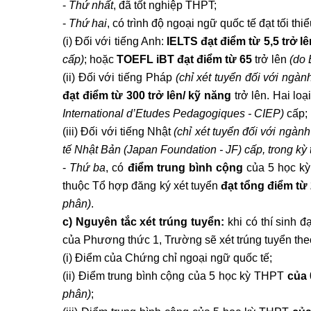
-
Thứ nhất
, đã tốt nghiệp THPT;
-
Thứ hai
, có trình độ ngoại ngữ quốc tế đạt tối thi
(i) Đối với tiếng Anh:
IELTS đạt điểm từ 5,5 trở lê
cấp)
; hoặc
TOEFL iBT đạt điểm
từ 65
trở lên
(do 
(ii) Đối với tiếng Pháp
(chỉ xét tuyển đối với ngàn
đạt điểm từ 300
trở lên/ kỹ năng
trở lên. Hai lo
International d’Etudes Pedagogiques - CIEP)
cấp;
(iii) Đối với tiếng Nhật
(chỉ xét tuyển đối với ngành
tế Nhật Bản (
Japan Foundation - JF
) cấp,
trong kỳ 
-
Thứ ba
, có
điểm trung bình cộng
của 5 học k
thuộc Tổ hợp đăng ký xét tuyển
đạt tổng điểm từ 
phân)
.
c) Nguyên tắc xét trúng tuyển:
khi có thí sinh đ
của Phương thức 1, Trường sẽ xét trúng tuyển theo
(i) Điểm của Chứng chỉ ngoại ngữ quốc tế;
(ii) Điểm trung bình cộng của 5 học kỳ THPT
của
phân)
;