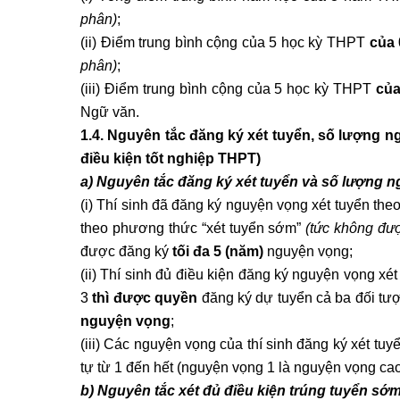
phân)
;
(ii) Điểm trung bình cộng của 5 học kỳ THPT
của
phân)
;
(iii) Điểm trung bình cộng của 5 học kỳ THPT
của
Ngữ văn.
1.4. Nguyên tắc đăng ký xét tuyển, số lượng n
điều kiện tốt nghiệp THPT)
a) Nguyên tắc đăng ký xét tuyển và số lượng 
(i) Thí sinh đã đăng ký nguyện vọng xét tuyển the
theo phương thức “xét tuyển sớm”
(tức không đượ
được đăng ký
tối đa 5 (năm)
nguyện vọng;
(ii) Thí sinh đủ điều kiện đăng ký nguyện vọng xé
3
thì được quyền
đăng ký dự tuyển cả ba đối tư
nguyện vọng
;
(iii) Các nguyện vọng của thí sinh đăng ký xét 
tự từ 1 đến hết (nguyện vọng 1 là nguyện vọng cao
b) Nguyên tắc xét đủ điều kiện trúng tuyển sớm