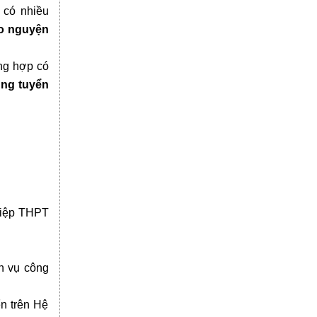
 có nhiều
o nguyện
ờng hợp có
úng tuyển
ghiệp THPT
ch vụ công
ển trên Hệ