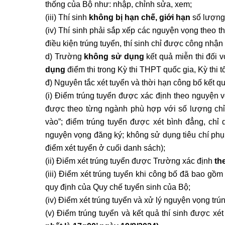
thống của Bộ như: nhập, chỉnh sửa, xem;
(iii) Thí sinh
không
bị
hạn chế
, giới hạn
số lượng
(iv) Thí sinh phải sắp xếp các nguyện vọng theo th
điều kiện trúng tuyển, thí sinh chỉ được công nhậ
d) Trường
không sử dụng
kết quả miễn thi đối 
dụng
điểm thi trong Kỳ thi THPT quốc gia, Kỳ thi 
đ) Nguyên tắc xét tuyển và thời hạn công bố kết qu
(i) Điểm trúng tuyển được xác định theo nguyện v
được theo từng ngành phù hợp với số lượng chỉ
vào”; điểm trúng tuyển được xét bình đẳng, chỉ 
nguyện vọng đăng ký; không sử dụng tiêu chí phụ đ
điểm xét tuyển ở cuối danh sách);
(ii) Điểm xét trúng tuyển được Trường xác định
the
(iii) Điểm xét trúng tuyển khi công bố đã bao gồm
quy định của Quy chế tuyển sinh của Bộ;
(iv) Điểm xét trúng tuyển và xử lý nguyện vọng tr
(v) Điểm trúng tuyển và kết quả thí sinh được x