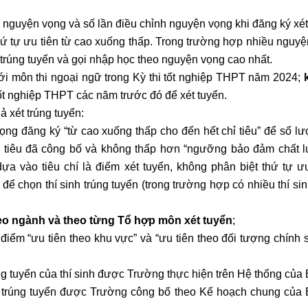
nguyện vọng và số lần điều chỉnh nguyện vọng khi đăng ký xét
ứ tự ưu tiên từ cao xuống thấp.
Trong trường hợp nhiều nguyệ
n trúng tuyển và gọi nhập học theo nguyện vọng cao nhất.
với môn thi ngoại ngữ trong Kỳ thi tốt nghiệp THPT năm 2024;
tốt nghiệp THPT các năm trước đó để xét tuyển.
ả xét trúng tuyển:
ọng đăng ký “từ cao xuống thấp cho đến hết chỉ tiêu” để số l
 tiêu đã công bố và không thấp hơn “ngưỡng bảo đảm chất 
dựa vào tiêu chí là điểm xét tuyển, không phân biệt thứ tự ư
ể chọn thí sinh trúng tuyển (trong trường hợp có nhiều thí si
o ngành và theo từng Tổ hợp môn xét tuyển
;
 điểm “ưu tiên theo khu vực” và “ưu tiên theo đối tượng chính 
úng tuyển của thí sinh được Trường thực hiện trên Hệ thống của 
ét trúng tuyển được Trường công bố theo Kế hoạch chung của