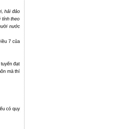
i, hải đảo
 tính theo
gười nước
Điều 7 của
 tuyển đạt
môn mà thí
nếu
có quy