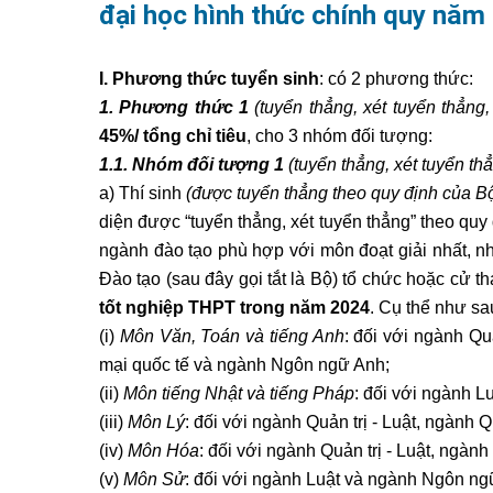
đại học hình thức chính quy năm
I. Phương thức tuyển sinh
: có 2 phương thức:
1. Phương thức 1
(tuyển thẳng, xét tuyển thẳng
45%/ tổng chỉ tiêu
, cho 3 nhóm đối tượng:
1.1. Nhóm đối tượng 1
(tuyển thẳng, xét tuyển thẳ
a) Thí sinh
(được tuyển thẳng theo quy định của Bộ 
diện được “tuyển thẳng, xét tuyển thẳng” theo quy
ngành đào tạo phù hợp với môn đoạt giải nhất, nhì
Đào tạo (sau đây gọi tắt là Bộ) tổ chức hoặc cử t
tốt nghiệp THPT trong năm 2024
. Cụ thể như sa
(i)
Môn Văn, Toán và tiếng Anh
: đối với ngành Qu
mại quốc tế và ngành Ngôn ngữ Anh;
(ii)
Môn tiếng Nhật và tiếng Pháp
: đối với ngành Lu
(iii)
Môn Lý
: đối với ngành Quản trị - Luật, ngành 
(iv)
Môn Hóa
: đối với ngành Quản trị - Luật, ngành
(v)
Môn Sử
: đối với ngành Luật và ngành Ngôn ng