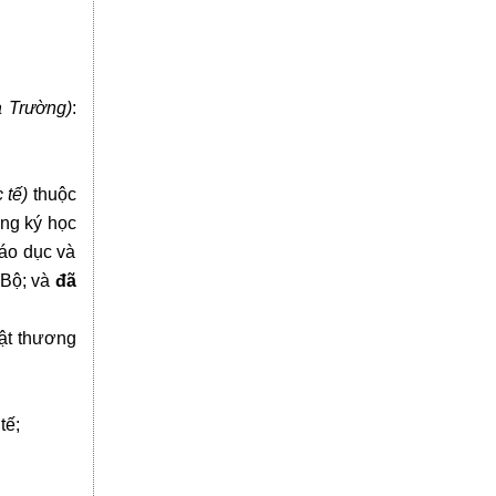
a Trường)
:
 tế)
thuộc
ăng ký học
iáo dục và
 Bộ; và
đã
uật thương
tế;