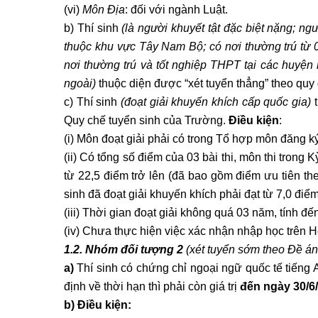
(vi)
Môn Địa
: đối với ngành Luật.
b) Thí sinh
(là người khuyết tật đặc biệt nặng; ngư
thuộc khu vực Tây Nam Bộ; có nơi thường trú từ 03
nơi thường trú và tốt nghiệp THPT tại các huyệ
ngoài)
thuộc diện được “xét tuyển thẳng” theo quy
c) Thí sinh
(đoạt giải khuyến khích cấp quốc gia)
t
Quy chế tuyển sinh của Trường.
Điều kiện
:
(i) Môn đoạt giải phải có trong Tổ hợp môn đăng ký
(ii) Có tổng số điểm của 03 bài thi, môn thi tron
từ 22,5 điểm trở lên (đã bao gồm điểm ưu tiên th
sinh đã đoạt giải khuyến khích phải đạt từ 7,0 điể
(iii) Thời gian đoạt giải không quá 03 năm, tính đ
(iv) Chưa thực hiện việc xác nhận nhập học trên H
1.2. Nhóm đối tượng 2
(xét tuyển sớm theo Đề án
a)
Thí sinh có chứng chỉ ngoại ngữ quốc tế tiếng 
định về thời hạn thì phải còn giá trị
đến ngày 30/6
b) Điều kiện: