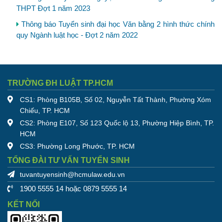
THPT Đợt 1 năm 2023
Thông báo Tuyển sinh đại học Văn bằng 2 hình thức chính
quy Ngành luật học - Đợt 2 năm 2022
TRƯỜNG ĐH LUẬT TP.HCM
CS1: Phòng B105B, Số 02, Nguyễn Tất Thành, Phường Xóm
Chiếu, TP. HCM
CS2: Phòng E107, Số 123 Quốc lộ 13, Phường Hiệp Bình, TP.
HCM
CS3: Phường Long Phước, TP. HCM
TỔNG ĐÀI TƯ VẤN TUYỂN SINH
tuvantuyensinh@hcmulaw.edu.vn
1900 5555 14 hoặc 0879 5555 14
KẾT NỐI