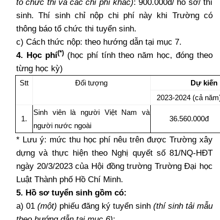
tổ chức thi và các chi phí khác)
: 900.000đ/ hồ sơ/ thí
sinh. Thí sinh chỉ nộp chi phí này khi Trường có
thông báo tổ chức thi tuyển sinh.
c) Cách thức nộp: theo hướng dẫn tại mục 7.
(*)
4. Học phí
(học phí tính theo năm học, đóng theo
từng học kỳ)
Stt
Đối tượng
Dự kiến
2023-2024 (cả năm
Sinh viên là người Việt Nam và
1.
36.560.000đ
người nước ngoài
* Lưu ý: mức thu học phí nêu trên được Trường xây
dựng và thực hiện theo Nghị quyết số 81/NQ-HĐT
ngày 20/3/2023 của Hội đồng trường Trường Đại học
Luật Thành phố Hồ Chí Minh.
5. Hồ sơ tuyển sinh gồm có:
a) 01
(một)
phiếu đăng ký tuyển sinh
(thí sinh tải mẫu
theo hướng dẫn tại mục 6)
;