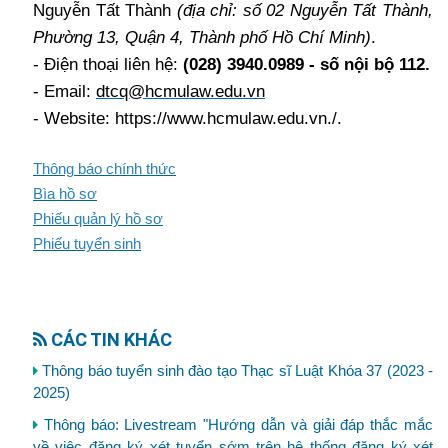
Nguyễn Tất Thành
(địa chỉ: số 02 Nguyễn Tất Thành,
Phường 13, Quận 4, Thành phố Hồ Chí Minh)
.
- Điện thoại liên hệ:
(028) 3940.0989 - số nội bộ 112.
- Email:
dtcq@hcmulaw.edu.vn
- Website: https://www.hcmulaw.edu.vn./.
Thông báo chính thức
Bìa hồ sơ
Phiếu quản lý hồ sơ
Phiếu tuyển sinh
CÁC TIN KHÁC
Thông báo tuyển sinh đào tạo Thạc sĩ Luật Khóa 37 (2023 -
2025)
Thông báo: Livestream "Hướng dẫn và giải đáp thắc mắc
về việc đăng ký xét tuyển sớm trên hệ thống đăng ký xét