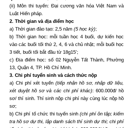
(ii) Môn thi tuyển: Đại cương văn hóa Việt Nam và
Luật Hiến pháp.
2. Thời gian và địa điểm học
a) Thời gian đào tạo: 2,5 năm
(5 học kỳ)
;
b) Thời gian học: mỗi tuần học 4 buổi, dự kiến học
vào các buổi tối thứ 2, 4, 6 và chủ nhật; mỗi buổi học
3 tiết, buổi tối bắt đầu từ 18g15’;
c) Địa điểm học: số 02 Nguyễn Tất Thành, Phường
13, Quận 4, TP. Hồ Chí Minh.
3. Chi phí tuyển sinh và cách thức nộp
a)
Chi
phí xét tuyển
(tiếp nhận hồ sơ, nhập dữ liệu,
xét duyệt hồ sơ và các chi phí khác)
: 600.000đ/ hồ
sơ/ thí sinh. Thí sinh nộp chi phí này cùng lúc nộp hồ
sơ;
b)
Chi
phí tổ chức thi tuyển sinh
(chi phí ôn tập; kiểm
tra hồ sơ dự thi, lập danh sách thí sinh dự thi; chi phí