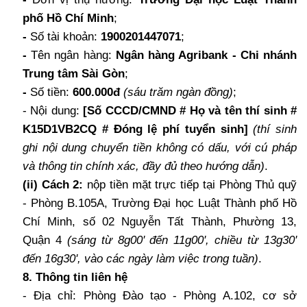
phố Hồ Chí Minh
;
-
Số tài khoản:
1900201447071
;
-
Tên ngân hàng:
Ngân hàng Agribank - Chi nhánh
Trung tâm Sài Gòn
;
-
Số tiền:
600.000đ
(sáu trăm
ngàn đồng
)
;
- Nội dung:
[Số CCCD/CMND
# Họ và tên thí sinh #
K15D1VB2CQ # Đóng lệ phí tuyển sinh]
(thí sinh
ghi nội dung chuyển tiền không có dấu, với cú pháp
và thông tin chính xác, đầy đủ theo hướng dẫn)
.
(ii) Cách 2:
nộp tiền mặt trực tiếp tại Phòng Thủ quỹ
-
Phòng B.105A, Trường Đại học Luật Thành phố Hồ
Chí Minh, số 02 Nguyễn Tất Thành, Phường 13,
Quận 4
(sáng từ 8g00' đến 11g00', chiều từ 13g30'
đến 16g30', vào các ngày làm việc trong tuần)
.
8. Thông tin liên hệ
- Địa chỉ: Phòng Đào tạo - Phòng A.102, cơ sở