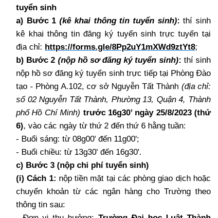
tuyển sinh
a) Bước 1
(kê khai thông tin tuyển sinh)
:
thí sinh
kê khai thông tin đăng ký tuyển sinh trực tuyến
tại
địa chỉ:
https://forms.gle/8Pp2uY1mXWd9ztYt8
;
b) Bước 2
(nộp hồ sơ đăng ký tuyển sinh)
:
thí sinh
nộp hồ sơ đăng ký tuyển sinh trực tiếp tại
Phòng Đào
tạo - Phòng A.102, cơ sở Nguyễn Tất Thành
(địa chỉ:
số 02 Nguyễn Tất Thành, Phường 13, Quận 4, Thành
phố Hồ Chí Minh)
trước 16g30’ ngày 25/8/2023 (thứ
6)
, vào các ngày từ thứ 2 đến thứ 6 hằng tuần:
- Buổi sáng: từ 08g00' đến 11g00';
- Buổi chiều: từ 13g30' đến 16g30'.
c) Bước 3 (nộp chi phí tuyển sinh)
(i) Cách 1:
nộp tiền mặt tại các phòng giao dịch hoặc
chuyển khoản từ các ngân hàng cho Trường theo
thông tin sau:
-
Đơn vị thụ hưởng:
Trường Đại học Luật Thành