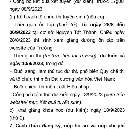
- Công bố kết quả xét tuyển (dự kiến): trước 17g00’
ngày 08/9/2023.
(ii)
Kế hoạch tổ chức thi tuyển sinh (nếu có):
- Thời gian ôn tập
(buổi tối)
:
từ ngày 28/8 đến
06/9/2023
tại cơ sở Nguyễn Tất Thành. Chiều ngày
28/8/2023 thí sinh xem giảng đường ôn tập trên
website của Trường;
- Thời gian thi
(thi trực tiếp tại Trường)
:
dự kiến cả
ngày 10/9/2023
, trong đó:
+ Buổi sáng: làm thủ tục dự thi, phổ biến Quy chế thi
và tổ chức thi môn Đại cương văn hóa Việt Nam;
+ Buổi chiều: thi môn Luật Hiến pháp.
- Công bố điểm thi: dự kiến ngày 13/9/2023
(xem trên
website/ mục Kết quả tuyển sinh)
.
c) Khai giảng khóa học (dự kiến): ngày 18/9/2023
(thứ 2).
7. Cách thức đăng ký, nộp hồ sơ và nộp chi phí