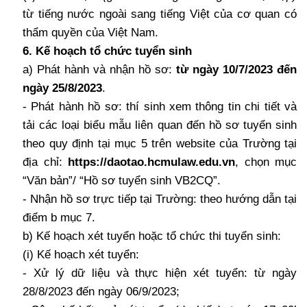
từ tiếng nước ngoài sang tiếng Việt của cơ quan có
thẩm quyền của Việt Nam.
6. Kế hoạch tổ chức tuyển sinh
a) Phát hành và nhận hồ sơ:
từ ngày 10/7/2023 đến
ngày 25/8/2023
.
- Phát hành hồ sơ:
thí sinh xem thông tin chi tiết và
tải các loại biểu mẫu liên quan đến hồ sơ tuyển sinh
theo quy định tại mục 5 trên website của Trường tại
địa chỉ
:
https://daotao.hcmulaw.edu.vn
, chọn mục
“Văn bản”/ “Hồ sơ tuyển sinh VB2CQ”.
- Nhận hồ sơ trực tiếp tại Trường: theo hướng dẫn tại
điểm b mục 7.
b) Kế hoạch xét tuyển hoặc tổ chức thi tuyển sinh:
(i)
Kế hoạch xét tuyển:
- Xử lý dữ liệu và thực hiện xét tuyển: từ ngày
28/8/2023 đến ngày 06/9/2023;