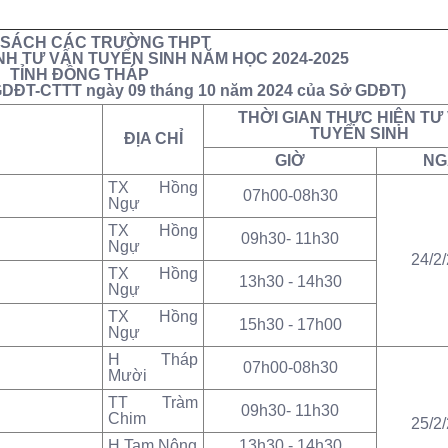
 SÁCH CÁC TRƯỜNG THPT
H TƯ VẤN TUYỂN SINH NĂM HỌC 2024-2025
TỈNH ĐỒNG THÁP
GDĐT-CTTT ngày 09 tháng 10 năm 2024 của Sở GDĐT)
THỜI GIAN THỰC HIỆN TƯ
TUYỂN SINH
ĐỊA CHỈ
GIỜ
NG
TX Hồng
07h00-08h30
Ngự
TX Hồng
09h30- 11h30
Ngự
24/2
TX Hồng
13h30 - 14h30
Ngự
TX Hồng
15h30 - 17h00
Ngự
H Tháp
07h00-08h30
Mười
TT Tràm
09h30- 11h30
Chim
25/2
H Tam Nông
13h30 - 14h30