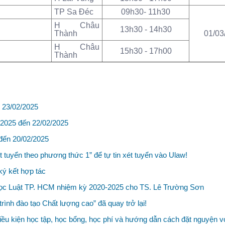
TP Sa Đéc
09h30- 11h30
H Châu
13h30 - 14h30
Thành
01/03
H Châu
15h30 - 17h00
Thành
n 23/02/2025
2/2025 đến 22/02/2025
 đến 20/02/2025
t tuyển theo phương thức 1” để tự tin xét tuyển vào Ulaw!
ý kết hợp tác
 học Luật TP. HCM nhiệm kỳ 2020-2025 cho TS. Lê Trường Sơn
nh đào tạo Chất lượng cao” đã quay trở lại!
điều kiện học tập, học bổng, học phí và hướng dẫn cách đặt nguyện v