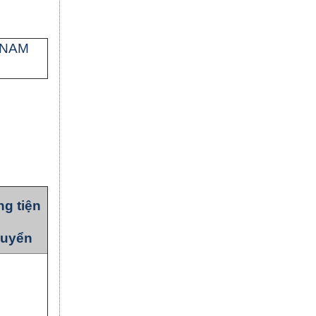
 NAM
g tiện
huyển