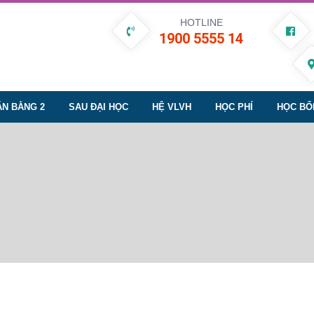
HOTLINE
1900 5555 14
ĂN BẰNG 2
SAU ĐẠI HỌC
HỆ VLVH
HỌC PHÍ
HỌC BỔ