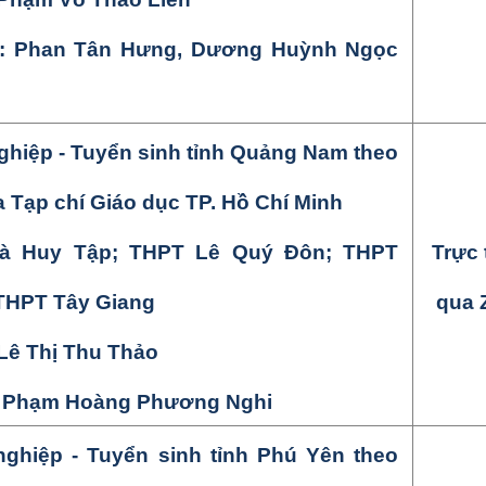
ợ: Phan
Tân Hưng, Dương Huỳnh Ngọc
hiệp - Tuyển sinh tỉnh
Quảng Nam theo
a
Tạp chí Giáo dục TP. Hồ Chí Minh
à Huy Tập
;
THPT Lê Quý Đôn
;
THPT
Trực 
THPT Tây Giang
qua 
Lê Thị Thu Thảo
: Phạm
Hoàng Phương Nghi
hiệp - Tuyển sinh tỉnh
Phú Yên theo