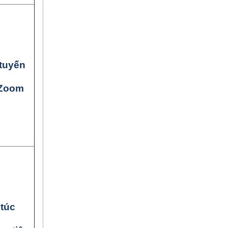
tuyến
Zoom
túc