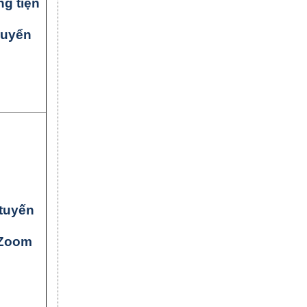
g tiện
huyển
tuyến
Zoom