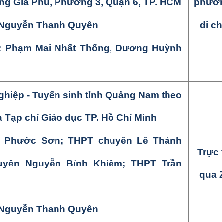
ờng Gia Phú, Phường 3, Quận 6, TP. HCM
phươn
Nguyễn Thanh Quyên
di c
ợ: Phạm
Mai Nhất Thống, Dương Huỳnh
hiệp - Tuyển sinh tỉnh
Quảng Nam theo
a
Tạp chí Giáo dục TP. Hồ Chí Minh
T Phước Sơn
;
THPT chuyên Lê Thánh
Trực 
uyên Nguyễn Bỉnh Khiêm
;
THPT Trần
qua 
Nguyễn Thanh Quyên