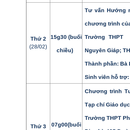
Tư vấn Hướng ng
chương trình củ
15
g
3
0
(buổi
Trường THPT 
Thứ
2
(
28
/
02
)
chiều)
Nguyên Giáp; T
Thành phần:
Bà 
Sinh viên hỗ trợ
Chương
trình
T
Tạp chí Giáo dục
Trường THPT
Ph
07
g
00
(buổi
Thứ
3