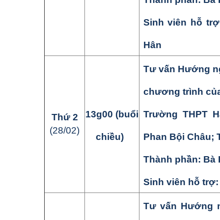
Sinh viên hỗ tr
Hân
Tư vấn Hướng ng
chương trình củ
13
g
0
0
(buổi
Trường THPT H
Thứ
2
(
28
/
02
)
chiều)
Phan Bội Châu
;
Thành phần:
Bà 
Sinh viên hỗ trợ
Tư vấn Hướng ng