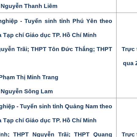
: Nguyễn
Thanh Liêm
hiệp - Tuyển sinh tỉnh
Phú Yên theo
a
Tạp chí Giáo dục TP. Hồ Chí Minh
uyễn Trãi; THPT Tôn Đức Thắng; THPT
Trực 
qua 
Phạm Thị Minh Trang
: Nguyễn
Sông Lam
hiệp - Tuyển sinh tỉnh
Quảng Nam theo
a
Tạp chí Giáo dục TP. Hồ Chí Minh
ỉnh
;
THPT Nguyễn Trãi
;
THPT Quang
Trực 