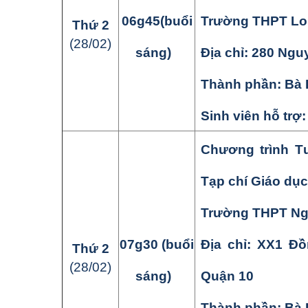
06
g
45
(buổi
Trường THPT
Lo
Thứ
2
(
28
/
02
)
sáng)
Địa chỉ: 280 Ngu
Thành phần:
Bà 
Sinh viên hỗ trợ
Chương
trình
T
Tạp chí Giáo dục
Trường THPT
Ng
07
g
3
0
(buổi
Địa chỉ: XX1 Đ
Thứ
2
(
28
/
02
)
sáng)
Quận 10
Thành phần:
Bà 