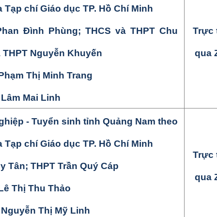
a
Tạp chí Giáo dục TP. Hồ Chí Minh
han Đình Phùng; THCS và THPT Chu
Trực 
à THPT Nguyễn Khuyến
qua 
Phạm Thị Minh Trang
: Lâm
Mai Linh
hiệp - Tuyển sinh tỉnh
Quảng Nam theo
a
Tạp chí Giáo dục TP. Hồ Chí Minh
Trực 
y Tân
;
THPT Trần Quý Cáp
qua 
Lê Thị Thu Thảo
: Nguyễn
Thị Mỹ Linh