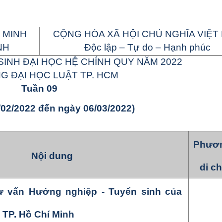
 MINH
CỘNG HÒA XÃ HỘI CHỦ NGHĨA VIỆT
NH
Độc lập – Tự do – Hạnh phúc
SINH ĐẠI HỌC HỆ CHÍNH QUY NĂM 2022
 ĐẠI HỌC LUẬT TP. HCM
Tuần 0
9
/
02
/202
2
đến ngày
06
/0
3
/2022)
Phươn
Nội dung
di c
ư vấn Hướng nghiệp - Tuyển sinh của
 TP. Hồ Chí Minh