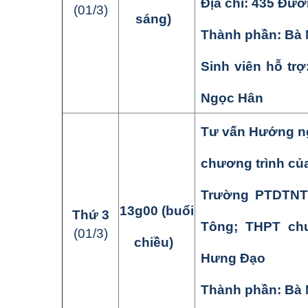
Địa chỉ: 435 Đư
(
01
/
3
)
sáng)
Thành phần:
Bà 
Sinh viên hỗ tr
Ngọc Hân
Tư vấn Hướng ng
chương trình củ
Trường PTDTN
13
g
0
0
(buổi
Thứ
3
Tông
;
THPT ch
(
01
/
3
)
chiều)
Hưng Đạo
T
hành phần:
Bà 