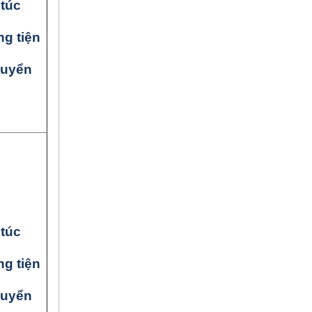
túc
g tiện
huyển
túc
g tiện
huyển