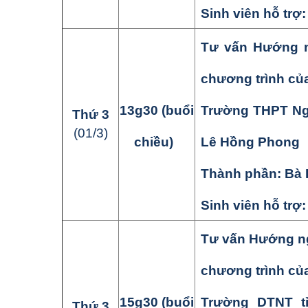
Sinh viên hỗ trợ
Tư vấn Hướng ng
chương trình củ
13
g
3
0
(buổi
Trường THPT Ng
Thứ
3
(
01
/
3
)
chiều)
Lê Hồng Phong
Thành phần:
Bà 
Sinh viên hỗ trợ
Tư vấn Hướng ng
chương trình củ
15
g
3
0
(buổi
Trường DTNT t
Thứ
3