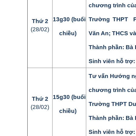
chương trình củ
13
g
3
0
(buổi
Trường THPT P
Thứ
2
(
28
/
02
)
chiều)
Văn An; THCS v
Thành phần:
Bà 
Sinh viên hỗ trợ
Tư vấn Hướng ng
chương trình củ
15
g
3
0
(buổi
Thứ
2
Trường THPT Du
(
28
/
02
)
chiều)
Thành phần:
Bà 
Sinh viên hỗ trợ