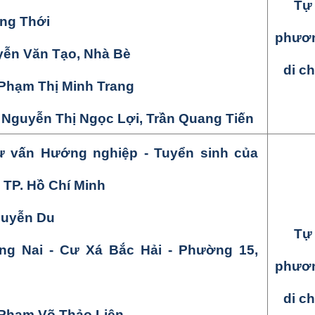
Tự 
ng Thới
phươn
yễn Văn Tạo, Nhà Bè
di c
Phạm Thị Minh Trang
: Nguyễn
Thị Ngọc Lợi, Trần Quang Tiến
ư vấn Hướng nghiệp - Tuyển sinh của
 TP. Hồ Chí Minh
uyễn Du
Tự 
ồng Nai - Cư Xá Bắc Hải - Phường 15,
phươn
di c
Phạm Võ Thảo Liên