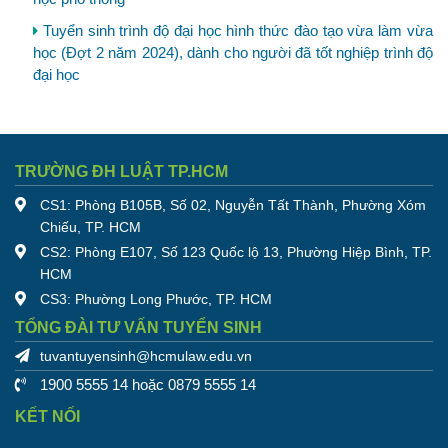
Tuyển sinh trình độ đại học hình thức đào tạo vừa làm vừa
học (Đợt 2 năm 2024), dành cho người đã tốt nghiệp trình độ
đại học
TRƯỜNG ĐH LUẬT TP.HCM
CS1: Phòng B105B, Số 02, Nguyễn Tất Thành, Phường Xóm
Chiếu, TP. HCM
CS2: Phòng E107, Số 123 Quốc lộ 13, Phường Hiệp Bình, TP.
HCM
CS3: Phường Long Phước, TP. HCM
TỔNG ĐÀI TƯ VẤN TUYỂN SINH
tuvantuyensinh@hcmulaw.edu.vn
1900 5555 14 hoặc 0879 5555 14
KẾT NỐI