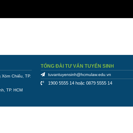
TỔNG ĐÀI TƯ VẤN TUYỂN SINH
tuvantuyensinh@hcmulaw.edu.vn
 Xóm Chiếu, TP.
1900 5555 14 hoặc 0879 5555 14
nh, TP. HCM