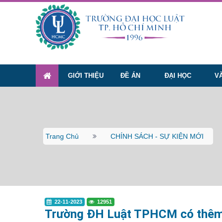
GIỚI THIỆU
ĐỀ ÁN
ĐẠI HỌC
V
Trang Chủ
CHÍNH SÁCH - SỰ KIỆN MỚI
22-11-2023
12951
Trường ĐH Luật TPHCM có thêm 7